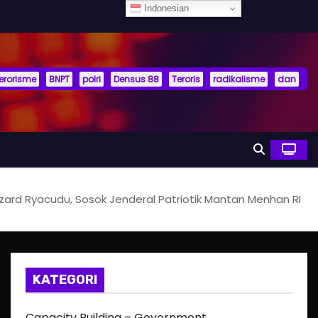
Indonesian
terorisme
BNPT
polri
Densus 88
Teroris
radikalisme
dan
rd Ryacudu, Sosok Jenderal Patriotik Mantan Menhan RI
KATEGORI
Capacity Building – Government