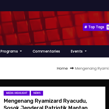
Top Tags
Programs
Commentaries
Events
Home
Mengenang Ryamiza
MEDIA HIGHLIGHT
NEWS
Mengenang Ryamizard Ryacudu,
Sosok Jenderal Patriotik Mantan