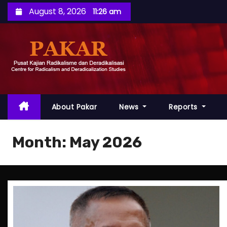
S
August 8, 2026
11:26 am
k
i
p
t
o
c
o
About Pakar
News
Reports
n
t
Month:
May 2026
e
n
t