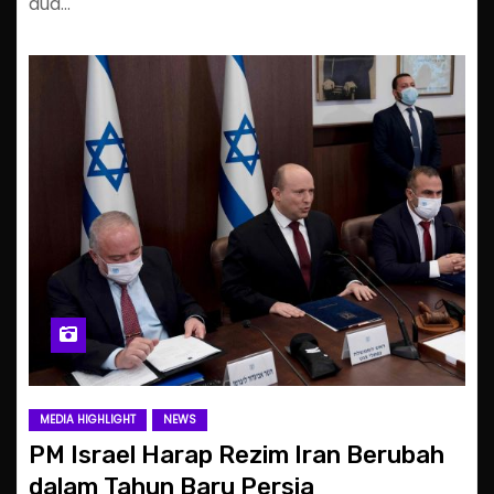
dua…
MEDIA HIGHLIGHT
NEWS
PM Israel Harap Rezim Iran Berubah
dalam Tahun Baru Persia