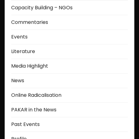
Capacity Building – NGOs
g
Commentaries
i
Events
n
a
Literature
t
Media Highlight
i
News
o
Online Radicalisation
n
PAKAR in the News
Past Events
Profile