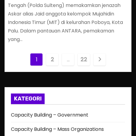
Tengah (Polda Sulteng) memakamkan jenazah
Askar alias Jaid anggota kelompok Mujahidin
Indonesia Timur (MIT) di kelurahan Poboya, Kota
Palu. Dalam pantauan ANTARA, pemakaman
yang…
P
1
2
…
22
o
s
t
KATEGORI
s
Capacity Building – Government
p
Capacity Building – Mass Organizations
a