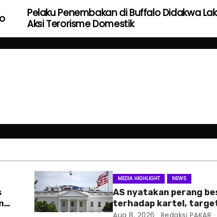
Pelaku Penembakan di Buffalo Didakwa La
no
Aksi Terorisme Domestik
MEDIA HIGHLIGHT
NEWS
s
AS nyatakan perang be
n
terhadap kartel, targe
pertama CJNG
Aug 8, 2026
Redaksi PAKAR