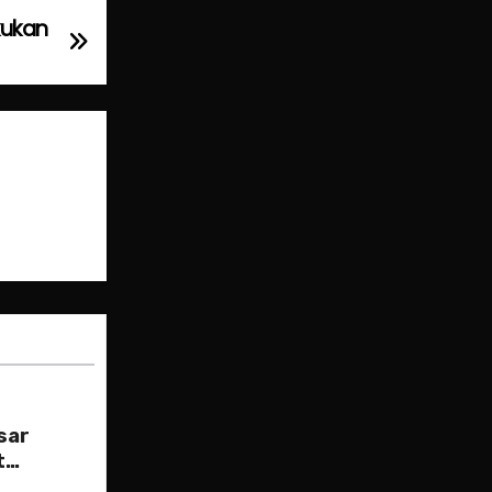
kukan
sar
t