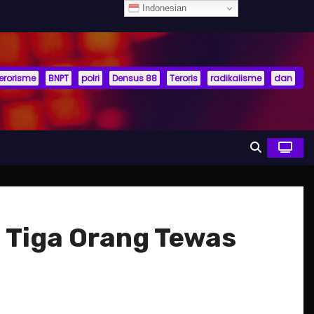
Indonesian
terorisme
BNPT
polri
Densus 88
Teroris
radikalisme
dan
, Tiga Orang Tewas