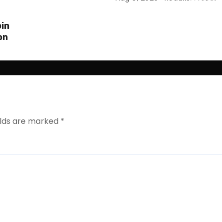
in
on
elds are marked
*