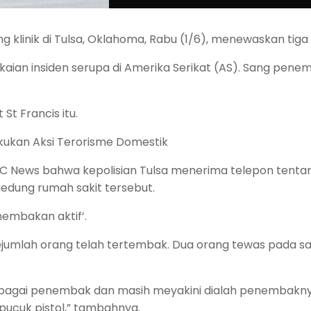
linik di Tulsa, Oklahoma, Rabu (1/6), menewaskan tiga
ian insiden serupa di Amerika Serikat (AS). Sang pene
t Francis itu.
kukan Aksi Terorisme Domestik
 News bahwa kepolisian Tulsa menerima telepon tenta
edung rumah sakit tersebut.
nembakan aktif’.
jumlah orang telah tertembak. Dua orang tewas pada saa
ebagai penembak dan masih meyakini dialah penembakny
ucuk pistol,” tambahnya.