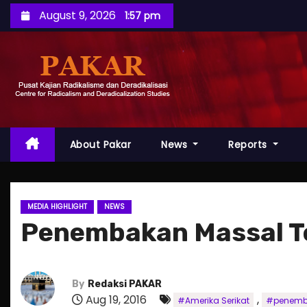
S
August 9, 2026
1:57 pm
k
i
p
t
o
c
o
About Pakar
News
Reports
n
t
e
MEDIA HIGHLIGHT
NEWS
n
Penembakan Massal Terj
t
By
Redaksi PAKAR
Aug 19, 2016
,
#Amerika Serikat
#penemb