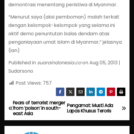
demontrasi menentang peristiwa di Myanmar.
“Menurut saya (aksi pemboman) malah terkait
dengan kelompok-kelompok yang selama ini
aktif demo penuntutan balas dendam atas
penganiayaan umat Islam di Myanmar,” jelasnya.
(ian)
Published in
suaraindonesia.co
on Aug 05, 2013 |
Sudarsono
Post Views:
757
Fears of terrorist merger
P
Pengamat: Musti Ada
from ‘poison’ in south-
Lapas Khusus Teroris
east Asia
o
s