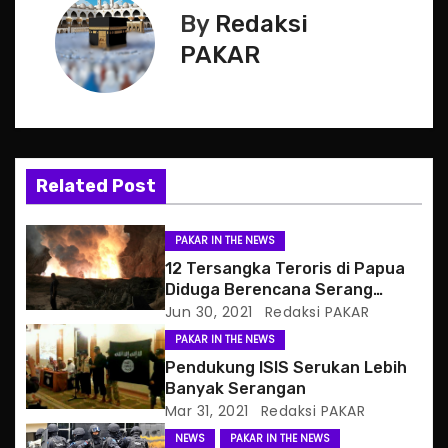
By
Redaksi
t
PAKAR
n
a
v
Related Post
i
g
PAKAR IN THE NEWS
12 Tersangka Teroris di Papua
a
Diduga Berencana Serang
Uskup, Kantor Polisi
Jun 30, 2021
Redaksi PAKAR
t
PAKAR IN THE NEWS
i
Pendukung ISIS Serukan Lebih
Banyak Serangan
o
Mar 31, 2021
Redaksi PAKAR
NEWS
PAKAR IN THE NEWS