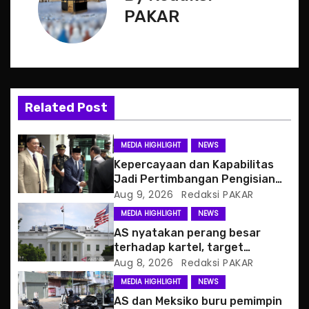
t
PAKAR
n
a
v
Related Post
i
g
MEDIA HIGHLIGHT
NEWS
Kepercayaan dan Kapabilitas
a
Jadi Pertimbangan Pengisian
Posisi Wamenhan
Aug 9, 2026
Redaksi PAKAR
t
MEDIA HIGHLIGHT
NEWS
i
AS nyatakan perang besar
terhadap kartel, target
o
pertama CJNG
Aug 8, 2026
Redaksi PAKAR
MEDIA HIGHLIGHT
NEWS
n
AS dan Meksiko buru pemimpin