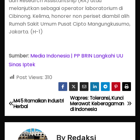
dan Research Assistantship (RA) atau
melanjutkan sebagai operator laboratorium di
Cibinong. Kelima, honorer non periset diambil alih
Rumah Sakit Umum Pusat Cipto Mangungkusumo,
Jakarta. (H-1)
Sumber:
Media Indonesia | PP BRIN Langkahi UU
Sinas Iptek
Post Views:
310
Wapres: Toleransi, Kunci
P
M45 Ramaikan Industri
Merawat Keberagaman
Herbal
di Indonesia
o
s
By
Redaksi