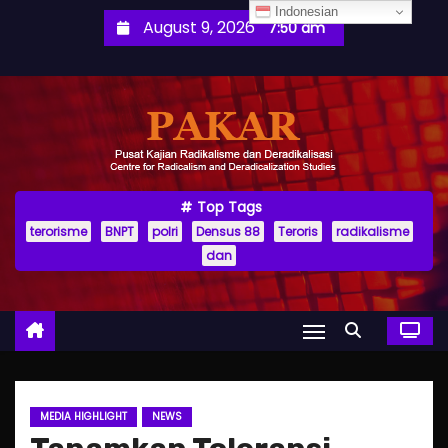
S
Indonesian
August 9, 2026
7:50 am
k
i
p
t
o
c
o
Top Tags
terorisme
BNPT
polri
Densus 88
Teroris
radikalisme
n
dan
t
e
n
t
MEDIA HIGHLIGHT
NEWS