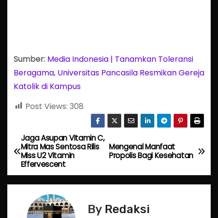
Sumber:
Media Indonesia | Tanamkan Toleransi
Beragama, Universitas Pancasila Resmikan Gereja
Katolik di Kampus
Post Views:
308
Jaga Asupan Vitamin C,
P
Mitra Mas Sentosa Rilis
Mengenal Manfaat
Miss U2 Vitamin
Propolis Bagi Kesehatan
o
Effervescent
s
t
By
Redaksi