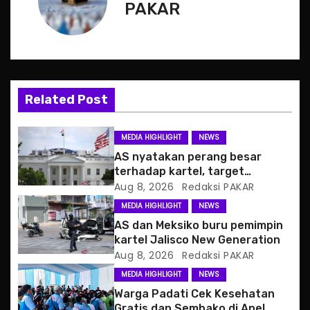
n
PAKAR
a
v
i
Related Post
g
MEDIA HIGHLIGHT
NEWS
a
AS nyatakan perang besar
terhadap kartel, target
t
pertama CJNG
Aug 8, 2026
Redaksi PAKAR
MEDIA HIGHLIGHT
NEWS
i
AS dan Meksiko buru pemimpin
o
kartel Jalisco New Generation
Aug 8, 2026
Redaksi PAKAR
n
MEDIA HIGHLIGHT
NEWS
Warga Padati Cek Kesehatan
Gratis dan Sembako di Apel