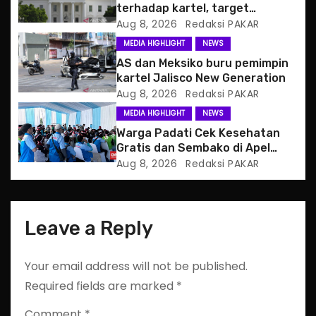
a
terhadap kartel, target
pertama CJNG
Aug 8, 2026
Redaksi PAKAR
t
MEDIA HIGHLIGHT
NEWS
i
AS dan Meksiko buru pemimpin
kartel Jalisco New Generation
o
Aug 8, 2026
Redaksi PAKAR
MEDIA HIGHLIGHT
NEWS
n
Warga Padati Cek Kesehatan
Gratis dan Sembako di Apel
Jaga Jakarta
Aug 8, 2026
Redaksi PAKAR
Leave a Reply
Your email address will not be published.
Required fields are marked
*
Comment
*