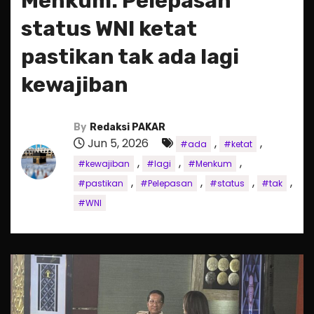
Menkum: Pelepasan
status WNI ketat
pastikan tak ada lagi
kewajiban
By
Redaksi PAKAR
Jun 5, 2026
,
,
#ada
#ketat
,
,
,
#kewajiban
#lagi
#Menkum
,
,
,
,
#pastikan
#Pelepasan
#status
#tak
#WNI