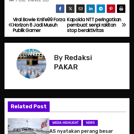
Viral Bowie Knife99 Forza
Kapolda NTT peringatkan
P
Horizon 6 Jadi Musuh
pembuat senpi rakitan
Publik Gamer
stop beraktivitas
o
s
By
Redaksi
t
PAKAR
n
a
v
Related Post
i
g
MEDIA HIGHLIGHT
NEWS
AS nyatakan perang besar