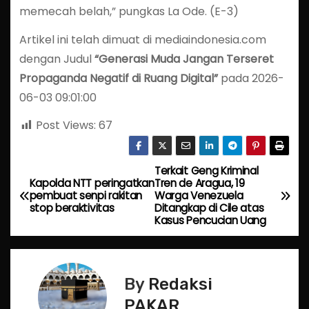
memecah belah,” pungkas La Ode. (E-3)
Artikel ini telah dimuat di mediaindonesia.com
dengan Judul
“Generasi Muda Jangan Terseret
Propaganda Negatif di Ruang Digital”
pada 2026-
06-03 09:01:00
Post Views:
67
Terkait Geng Kriminal
P
Kapolda NTT peringatkan
Tren de Aragua, 19
pembuat senpi rakitan
Warga Venezuela
o
stop beraktivitas
Ditangkap di Cile atas
Kasus Pencucian Uang
s
t
By
Redaksi
n
PAKAR