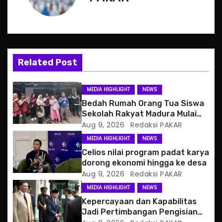
a
v
i
Related Post
g
a
MEDIA HIGHLIGHT
NEWS
Bedah Rumah Orang Tua Siswa
t
Sekolah Rakyat Madura Mulai
Berjalan
Aug 9, 2026
Redaksi PAKAR
i
MEDIA HIGHLIGHT
NEWS
o
Celios nilai program padat karya
dorong ekonomi hingga ke desa
n
Aug 9, 2026
Redaksi PAKAR
MEDIA HIGHLIGHT
NEWS
Kepercayaan dan Kapabilitas
Jadi Pertimbangan Pengisian