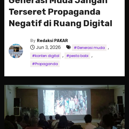
Generasi Muda Jangan
Terseret Propaganda
Negatif di Ruang Digital
By
Redaksi PAKAR
Jun 3, 2026
,
#Generasi muda
,
,
#konten digital
#pesta babi
#Propaganda