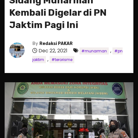
Sidang Munarman
Kembali Digelar di PN
Jaktim Pagi Ini
By
Redaksi PAKAR
Dec 22, 2021
,
#munarman
#pn
,
jaktim
#terorisme