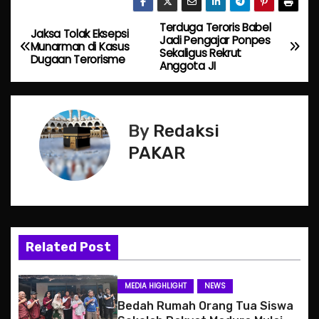
Terduga Teroris Babel
P
Jaksa Tolak Eksepsi
Jadi Pengajar Ponpes
Munarman di Kasus
Sekaligus Rekrut
o
Dugaan Terorisme
Anggota JI
s
t
By
Redaksi
n
PAKAR
a
v
i
Related Post
g
MEDIA HIGHLIGHT
NEWS
a
Bedah Rumah Orang Tua Siswa