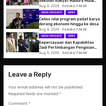
Sekolah Rakyat Madura Mulai
t
Berjalan
Aug 9, 2026
Redaksi PAKAR
MEDIA HIGHLIGHT
NEWS
i
Celios nilai program padat karya
o
dorong ekonomi hingga ke desa
Aug 9, 2026
Redaksi PAKAR
n
MEDIA HIGHLIGHT
NEWS
Kepercayaan dan Kapabilitas
Jadi Pertimbangan Pengisian
Posisi Wamenhan
Aug 9, 2026
Redaksi PAKAR
Leave a Reply
Your email address will not be published.
Required fields are marked
*
Comment
*