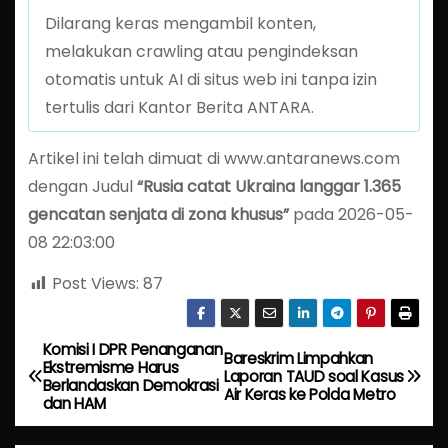
Dilarang keras mengambil konten,
melakukan crawling atau pengindeksan
otomatis untuk AI di situs web ini tanpa izin
tertulis dari Kantor Berita ANTARA.
Artikel ini telah dimuat di www.antaranews.com
dengan Judul
“Rusia catat Ukraina langgar 1.365
gencatan senjata di zona khusus”
pada 2026-05-
08 22:03:00
Post Views:
87
Komisi I DPR Penanganan
P
Bareskrim Limpahkan
Ekstremisme Harus
Laporan TAUD soal Kasus
Berlandaskan Demokrasi
o
Air Keras ke Polda Metro
dan HAM
s