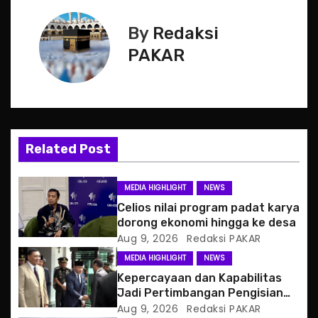
t
By
Redaksi
n
PAKAR
a
v
i
Related Post
g
MEDIA HIGHLIGHT
NEWS
a
Celios nilai program padat karya
dorong ekonomi hingga ke desa
t
Aug 9, 2026
Redaksi PAKAR
MEDIA HIGHLIGHT
NEWS
i
Kepercayaan dan Kapabilitas
o
Jadi Pertimbangan Pengisian
Posisi Wamenhan
Aug 9, 2026
Redaksi PAKAR