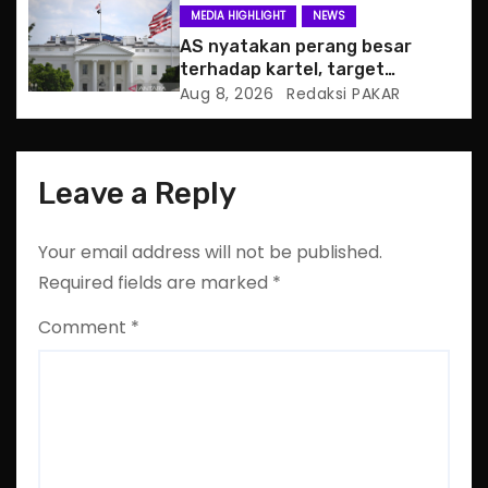
n
MEDIA HIGHLIGHT
NEWS
AS nyatakan perang besar
terhadap kartel, target
pertama CJNG
Aug 8, 2026
Redaksi PAKAR
Leave a Reply
Your email address will not be published.
Required fields are marked
*
Comment
*