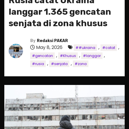
Rusia catat Ukraina
langgar 1.365 gencatan
senjata di zona khusus
By
Redaksi PAKAR
May 8, 2026
,
,
##ukraina
#catat
,
,
,
#gencatan
#Khusus
#langgar
,
,
#rusia
#senjata
#zona