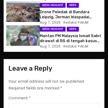
t
MEDIA HIGHLIGHT
NEWS
i
Drone Peledak di Bandara
Leipzig, Jerman Waspadai
o
Serangan Hibrida Rusia
Aug 7, 2026
Redaksi PAKAR
MEDIA HIGHLIGHT
NEWS
n
Mantan PM Malaysia Ismail Sabri
dirawat di RS di tengah kasus
hukum
Aug 7, 2026
Redaksi PAKAR
Leave a Reply
Your email address will not be published.
Required fields are marked
*
Comment
*