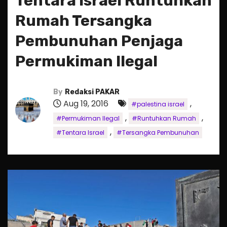
Tentara Israel Runtuhkan
Rumah Tersangka
Pembunuhan Penjaga
Permukiman Ilegal
By
Redaksi PAKAR
Aug 19, 2016
,
#palestina israel
,
,
#Permukiman Ilegal
#Runtuhkan Rumah
,
#Tentara Israel
#Tersangka Pembunuhan