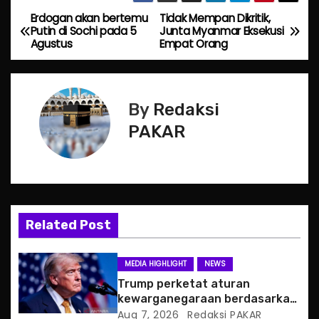
Erdogan akan bertemu
Tidak Mempan Dikritik,
P
Putin di Sochi pada 5
Junta Myanmar Eksekusi
Agustus
Empat Orang
o
s
By
Redaksi
t
PAKAR
n
a
v
Related Post
i
g
MEDIA HIGHLIGHT
NEWS
Trump perketat aturan
a
kewarganegaraan berdasarkan
tempat kelahiran
Aug 7, 2026
Redaksi PAKAR