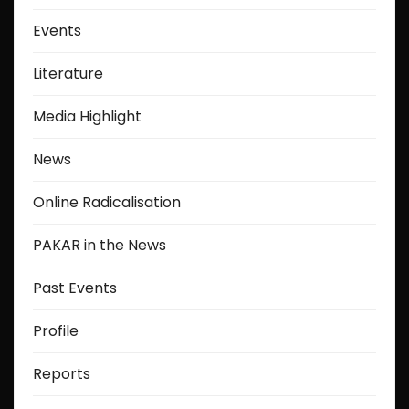
Events
n
a
Literature
t
Media Highlight
i
News
o
Online Radicalisation
n
PAKAR in the News
Past Events
Profile
Reports