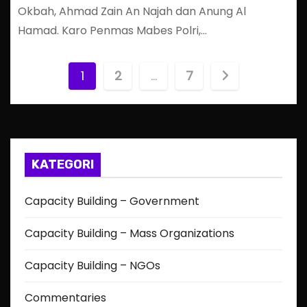
Okbah, Ahmad Zain An Najah dan Anung Al
Hamad. Karo Penmas Mabes Polri,…
P
1
2
…
7
o
s
t
KATEGORI
s
Capacity Building – Government
p
Capacity Building – Mass Organizations
a
Capacity Building – NGOs
g
Commentaries
i