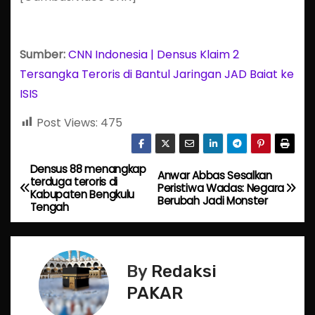
Sumber:
CNN Indonesia | Densus Klaim 2
Tersangka Teroris di Bantul Jaringan JAD Baiat ke
ISIS
Post Views:
475
Densus 88 menangkap
P
Anwar Abbas Sesalkan
terduga teroris di
Peristiwa Wadas: Negara
Kabupaten Bengkulu
o
Berubah Jadi Monster
Tengah
s
t
By
Redaksi
n
PAKAR