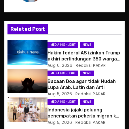
a
v
i
Related Post
g
MEDIA HIGHLIGHT
NEWS
a
Hakim federal AS izinkan Trump
akhiri perlindungan 350 warga
t
Haiti
Aug 6, 2026
Redaksi PAKAR
MEDIA HIGHLIGHT
NEWS
i
Bacaan Doa agar tidak Mudah
o
Lupa Arab, Latin dan Arti
Aug 5, 2026
Redaksi PAKAR
n
MEDIA HIGHLIGHT
NEWS
Indonesia jajaki peluang
penempatan pekerja migran ke
Slowakia
Aug 5, 2026
Redaksi PAKAR