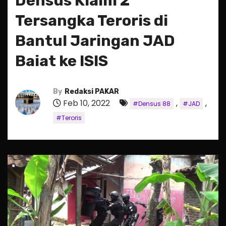
Densus Klaim 2
Tersangka Teroris di
Bantul Jaringan JAD
Baiat ke ISIS
By
Redaksi PAKAR
Feb 10, 2022
,
,
#Densus 88
#JAD
#Teroris