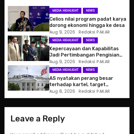
g
MEDIA HIGHLIGHT
NEWS
Celios nilai program padat karya
a
dorong ekonomi hingga ke desa
Aug 9, 2026
Redaksi PAKAR
t
MEDIA HIGHLIGHT
NEWS
i
Kepercayaan dan Kapabilitas
Jadi Pertimbangan Pengisian
o
Posisi Wamenhan
Aug 9, 2026
Redaksi PAKAR
MEDIA HIGHLIGHT
NEWS
n
AS nyatakan perang besar
terhadap kartel, target
pertama CJNG
Aug 8, 2026
Redaksi PAKAR
Leave a Reply