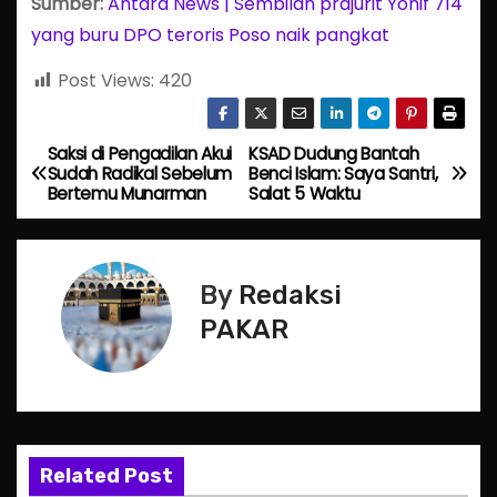
Sumber:
Antara News | Sembilan prajurit Yonif 714
yang buru DPO teroris Poso naik pangkat
Post Views:
420
Saksi di Pengadilan Akui
KSAD Dudung Bantah
P
Sudah Radikal Sebelum
Benci Islam: Saya Santri,
Bertemu Munarman
Salat 5 Waktu
o
s
By
Redaksi
t
PAKAR
n
a
v
Related Post
i