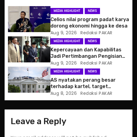
g
MEDIA HIGHLIGHT
NEWS
a
Celios nilai program padat karya
dorong ekonomi hingga ke desa
t
Aug 9, 2026
Redaksi PAKAR
MEDIA HIGHLIGHT
NEWS
i
Kepercayaan dan Kapabilitas
o
Jadi Pertimbangan Pengisian
Posisi Wamenhan
Aug 9, 2026
Redaksi PAKAR
n
MEDIA HIGHLIGHT
NEWS
AS nyatakan perang besar
terhadap kartel, target
pertama CJNG
Aug 8, 2026
Redaksi PAKAR
Leave a Reply