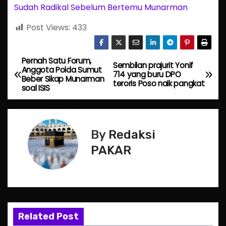
Sudah Radikal Sebelum Bertemu Munarman
Post Views:
433
Pernah Satu Forum,
P
Sembilan prajurit Yonif
Anggota Polda Sumut
714 yang buru DPO
Beber Sikap Munarman
o
teroris Poso naik pangkat
soal ISIS
s
t
By
Redaksi
n
PAKAR
a
v
i
Related Post