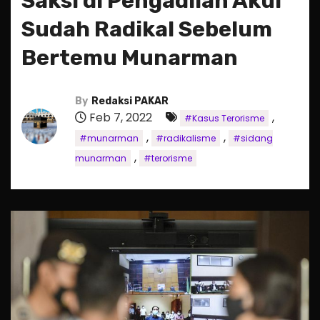
Saksi di Pengadilan Akui
Sudah Radikal Sebelum
Bertemu Munarman
By
Redaksi PAKAR
Feb 7, 2022
,
#Kasus Terorisme
,
,
#munarman
#radikalisme
#sidang
,
munarman
#terorisme