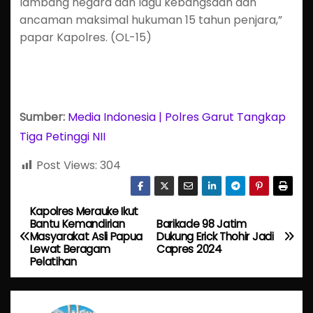
lambang negara dan lagu kebangsaan dan
ancaman maksimal hukuman 15 tahun penjara,”
papar Kapolres. (OL-15)
Sumber:
Media Indonesia | Polres Garut Tangkap
Tiga Petinggi NII
Post Views:
304
Kapolres Merauke Ikut
P
Bantu Kemandirian
Barikade 98 Jatim
Masyarakat Asli Papua
Dukung Erick Thohir Jadi
o
Lewat Beragam
Capres 2024
Pelatihan
s
t