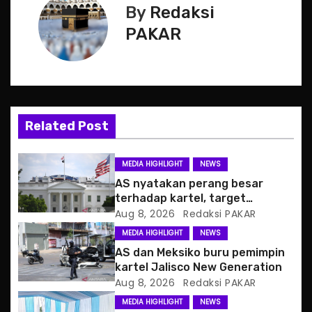
By
Redaksi
n
PAKAR
a
v
i
Related Post
g
a
MEDIA HIGHLIGHT
NEWS
AS nyatakan perang besar
t
terhadap kartel, target
pertama CJNG
Aug 8, 2026
Redaksi PAKAR
i
MEDIA HIGHLIGHT
NEWS
o
AS dan Meksiko buru pemimpin
kartel Jalisco New Generation
n
Aug 8, 2026
Redaksi PAKAR
MEDIA HIGHLIGHT
NEWS