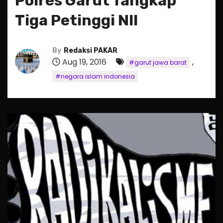
Polres Garut Tangkap
Tiga Petinggi NII
By
Redaksi PAKAR
Aug 19, 2016
,
#garut jawa barat
#negara islam indonesia