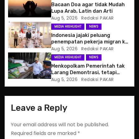
Bacaan Doa agar tidak Mudah
a
Lupa Arab, Latin dan Arti
Aug 5, 2026
Redaksi PAKAR
t
MEDIA HIGHLIGHT
NEWS
i
Indonesia jajaki peluang
penempatan pekerja migran ke
o
Slowakia
Aug 5, 2026
Redaksi PAKAR
MEDIA HIGHLIGHT
NEWS
n
Menkopolkam Pemerintah tak
Larang Demontrasi, tetapi
Anarkistis
Aug 5, 2026
Redaksi PAKAR
Leave a Reply
Your email address will not be published.
Required fields are marked
*