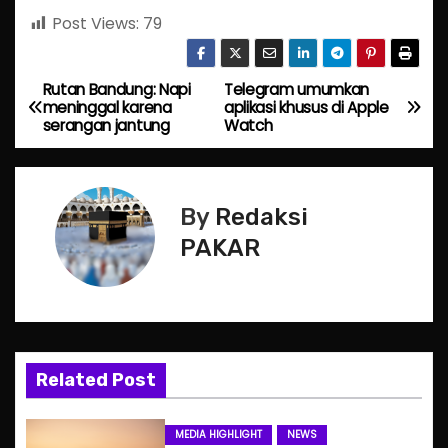
Post Views:
79
Rutan Bandung: Napi
Telegram umumkan
P
meninggal karena
aplikasi khusus di Apple
serangan jantung
Watch
o
s
By
Redaksi
t
PAKAR
n
a
v
Related Post
i
g
MEDIA HIGHLIGHT
NEWS