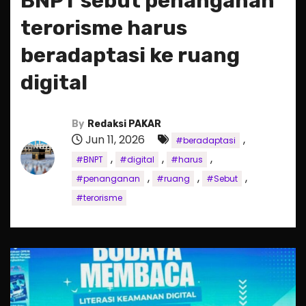
BNPT sebut penanganan
terorisme harus
beradaptasi ke ruang
digital
By
Redaksi PAKAR
Jun 11, 2026
,
#beradaptasi
,
,
,
#BNPT
#digital
#harus
,
,
,
#penanganan
#ruang
#Sebut
#terorisme