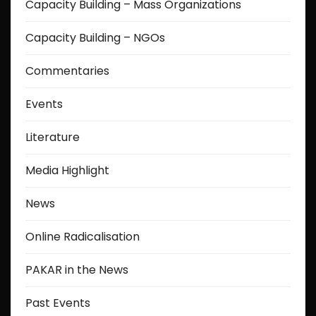
Capacity Building – Mass Organizations
a
Capacity Building – NGOs
g
Commentaries
i
Events
n
a
Literature
t
Media Highlight
i
News
o
Online Radicalisation
n
PAKAR in the News
Past Events