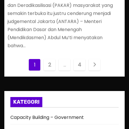
dan Deradikasilisasi (PAKAR) masyarakat yang
semakin terbuka itu justru cenderung menjadi
judgemental Jakarta (ANTARA) – Menteri
Pendidikan Dasar dan Menengah
(Mendikdasmen) Abdul Mu’ti menyatakan
bahwa…
P
1
2
…
4
o
s
t
KATEGORI
s
Capacity Building – Government
p