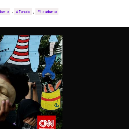
,
,
lisme
#Teroris
#terorisme