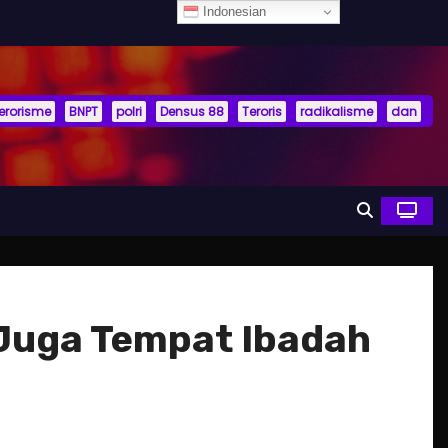
Indonesian
terorisme
BNPT
polri
Densus 88
Teroris
radikalisme
dan
i Juga Tempat Ibadah