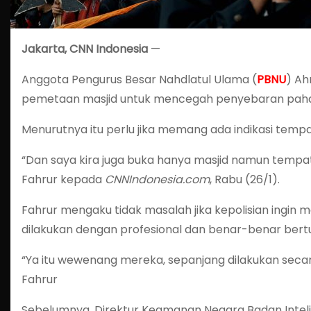
Jakarta, CNN Indonesia
—
Anggota Pengurus Besar Nahdlatul Ulama (
PBNU
) Ah
pemetaan masjid untuk mencegah penyebaran paham 
Menurutnya itu perlu jika memang ada indikasi temp
“Dan saya kira juga buka hanya masjid namun tempat i
Fahrur kepada
CNNIndonesia.com
, Rabu (26/1).
Fahrur mengaku tidak masalah jika kepolisian ingin m
dilakukan dengan profesional dan benar-benar bert
“Ya itu wewenang mereka, sepanjang dilakukan seca
Fahrur
Sebelumnya, Direktur Keamanan Negara Badan Inteli