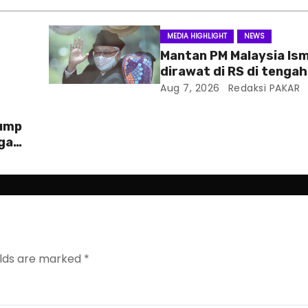
MEDIA HIGHLIGHT
NEWS
Mantan PM Malaysia Ism
dirawat di RS di tenga
hukum
Aug 7, 2026
Redaksi PAKAR
rump
ga
elds are marked
*