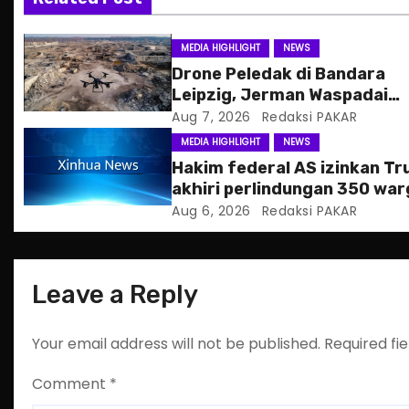
i
g
MEDIA HIGHLIGHT
NEWS
Drone Peledak di Bandara
a
Leipzig, Jerman Waspadai
Serangan Hibrida Rusia
Aug 7, 2026
Redaksi PAKAR
t
MEDIA HIGHLIGHT
NEWS
i
Hakim federal AS izinkan T
akhiri perlindungan 350 war
o
Haiti
Aug 6, 2026
Redaksi PAKAR
n
Leave a Reply
Your email address will not be published.
Required fi
Comment
*