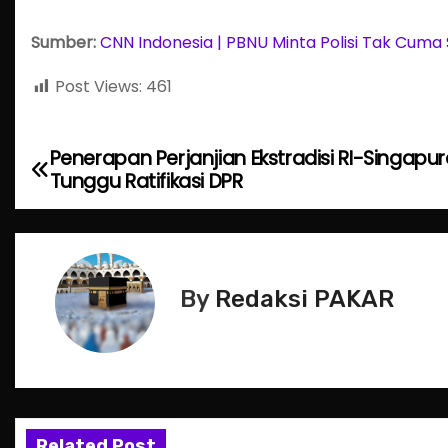
Sumber:
CNN Indonesia | PBNU Minta Polisi Tak Cuma S
Post Views:
461
Penerapan Perjanjian Ekstradisi RI-Singapu
P
Tunggu Ratifikasi DPR
o
s
t
By
Redaksi PAKAR
n
a
v
Related Post