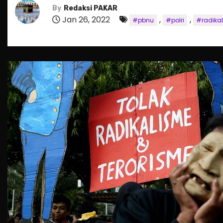
By
Redaksi PAKAR
Jan 26, 2022
,
,
#pbnu
#polri
#radika