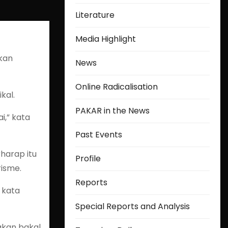
Literature
Media Highlight
kan
News
Online Radicalisation
kal.
PAKAR in the News
i,” kata
Past Events
harap itu
Profile
isme.
Reports
 kata
Special Reports and Analysis
akan bakal