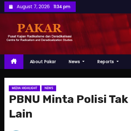
S
August 7, 2026
11:34 pm
k
i
p
t
o
c
o
About Pakar
News
Reports
n
t
e
MEDIA HIGHLIGHT
NEWS
n
PBNU Minta Polisi Tak
t
Lain