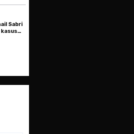
ail Sabri
h kasus