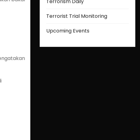
Terrorism Daily
Terrorist Trial Monitoring
Upcoming Events
mengatakan
i