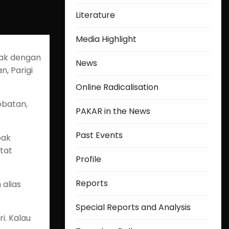
Literature
Media Highlight
bak dengan
News
, Parigi
Online Radicalisation
obatan,
PAKAR in the News
Past Events
bak
atat
Profile
Reports
alias
Special Reports and Analysis
i. Kalau