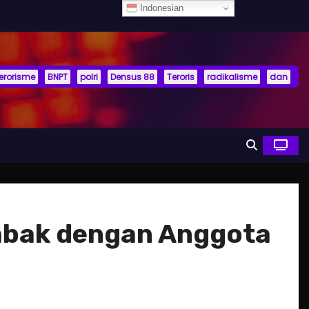
Indonesian
terorisme
BNPT
polri
Densus 88
Teroris
radikalisme
dan
mbak dengan Anggota