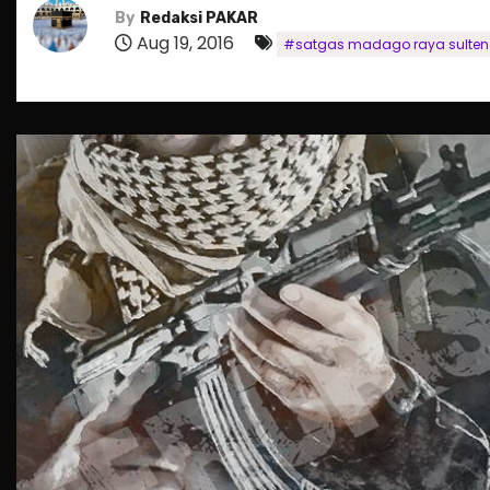
By
Redaksi PAKAR
Aug 19, 2016
#satgas madago raya sulte