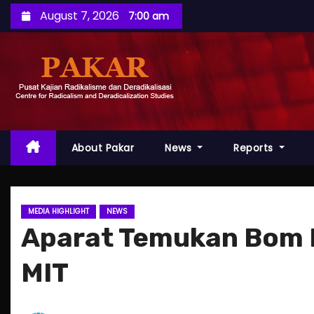
S
August 7, 2026
7:00 am
k
i
p
t
o
c
o
About Pakar
News
Reports
n
t
e
MEDIA HIGHLIGHT
NEWS
n
Aparat Temukan Bom 
t
MIT