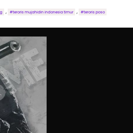
,
,
ng
#teroris mujahidin indonesia timur
#teroris poso