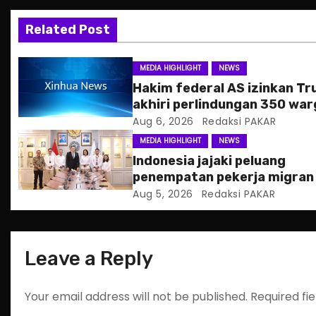
v
Related Post
i
g
MEDIA HIGHLIGHT
NEWS
Hakim federal AS izinkan T
a
akhiri perlindungan 350 war
Haiti
Aug 6, 2026
Redaksi PAKAR
t
MEDIA HIGHLIGHT
NEWS
i
Indonesia jajaki peluang
penempatan pekerja migran
o
Slowakia
Aug 5, 2026
Redaksi PAKAR
n
Leave a Reply
Your email address will not be published.
Required fi