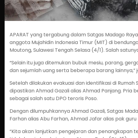
APARAT yang tergabung dalam Satgas Madago Raya 
anggota Mujahidin Indonesia Timur (MIT) di bendung
Moutong, Sulawesi Tengah Selasa (4/1). Salah satuny
“Selain itu juga ditemukan bubuk mesiu, parang, gerg
dan sejumlah uang serta beberapa barang lainnya,” je
Setelah dilakukan evakuasi dan identifikasi di Ruma
dipastikan Ahmad Gazali alias Ahmad Panjang. Pria ber
sebagai salah satu DPO teroris Poso.
Dengan dilumpuhkannya Ahmad Gazali, Satgas Madago
Farhan alias Abu Farhan, Ahmad Jafar alias pak guru a
“Kita akan lanjutkan pengejaran dan penangkapan te