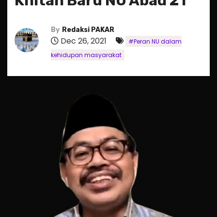
Khitah Baru NU Abad 21
By
Redaksi PAKAR
Dec 26, 2021
#Peran NU dalam
kehidupan masyarakat