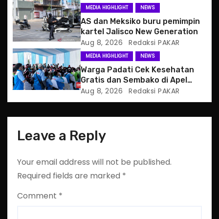
MEDIA HIGHLIGHT
NEWS
i
AS dan Meksiko buru pemimpin
o
kartel Jalisco New Generation
Aug 8, 2026
Redaksi PAKAR
n
MEDIA HIGHLIGHT
NEWS
Warga Padati Cek Kesehatan
Gratis dan Sembako di Apel
Jaga Jakarta
Aug 8, 2026
Redaksi PAKAR
Leave a Reply
Your email address will not be published.
Required fields are marked
*
Comment
*