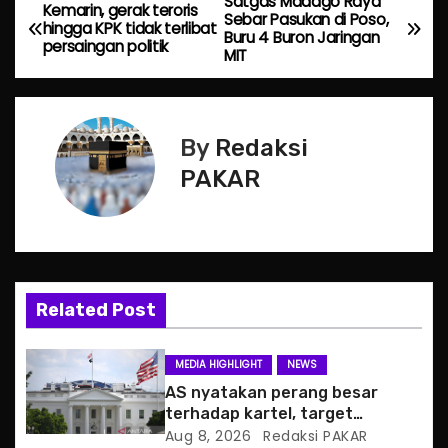
Satgas Madago Raya
P
Kemarin, gerak teroris
Sebar Pasukan di Poso,
hingga KPK tidak terlibat
Buru 4 Buron Jaringan
o
persaingan politik
MIT
s
t
By
Redaksi
n
PAKAR
a
v
i
Related Post
g
MEDIA HIGHLIGHT
NEWS
a
AS nyatakan perang besar
terhadap kartel, target
t
pertama CJNG
Aug 8, 2026
Redaksi PAKAR