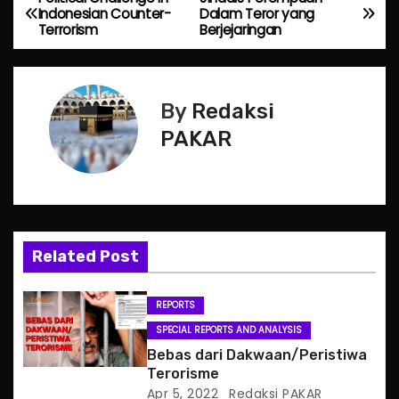
P
Indonesian Counter-
Dalam Teror yang
Terrorism
Berjejaringan
o
s
By
Redaksi
t
PAKAR
n
a
v
Related Post
i
g
REPORTS
SPECIAL REPORTS AND ANALYSIS
a
Bebas dari Dakwaan/Peristiwa
Terorisme
t
Apr 5, 2022
Redaksi PAKAR