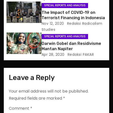
i
SPECIAL REPORTS AND ANALYSIS
The Impact of COVID-19 on
o
Terrorist Financing in Indonesia
Nov 12, 2020
Redaksi Radicalism
n
Studies
SPECIAL REPORTS AND ANALYSIS
Darwin Gobel dan Residivisme
Mantan Napiter
Apr 28, 2020
Redaksi PAKAR
Leave a Reply
Your email address will not be published.
Required fields are marked
*
Comment
*