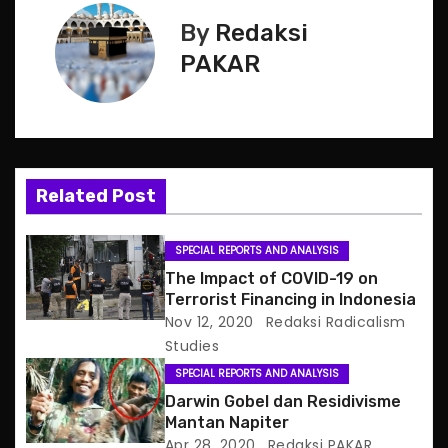
s
By
Redaksi
t
PAKAR
n
a
v
Related Post
i
SPECIAL REPORTS AND ANALYSIS
g
The Impact of COVID-19 on
Terrorist Financing in Indonesia
a
Nov 12, 2020
Redaksi Radicalism
Studies
t
SPECIAL REPORTS AND ANALYSIS
i
Darwin Gobel dan Residivisme
Mantan Napiter
o
Apr 28, 2020
Redaksi PAKAR