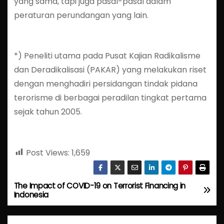
yang sama, tapi juga pasal-pasal dalam
peraturan perundangan yang lain.
*) Peneliti utama pada Pusat Kajian Radikalisme
dan Deradikalisasi (PAKAR) yang melakukan riset
dengan menghadiri persidangan tindak pidana
terorisme di berbagai peradilan tingkat pertama
sejak tahun 2005.
Post Views:
1,659
The Impact of COVID-19 on Terrorist Financing in
P
Indonesia
o