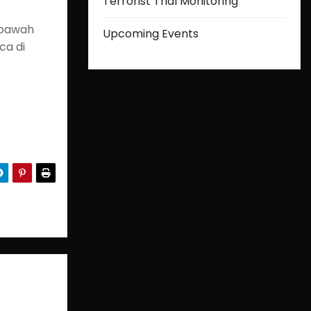
Terrorist Trial Monitoring
i bawah
Upcoming Events
ca di