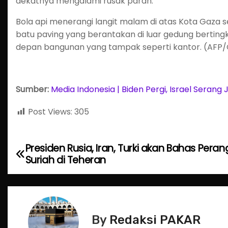
dekatnya mengalami rusak parah.
Bola api menerangi langit malam di atas Kota Gaza s
batu paving yang berantakan di luar gedung bertin
depan bangunan yang tampak seperti kantor. (AFP/
Sumber:
Media Indonesia | Biden Pergi, Israel Seran
Post Views:
305
Presiden Rusia, Iran, Turki akan Bahas Peran
P
Suriah di Teheran
o
s
t
By
Redaksi PAKAR