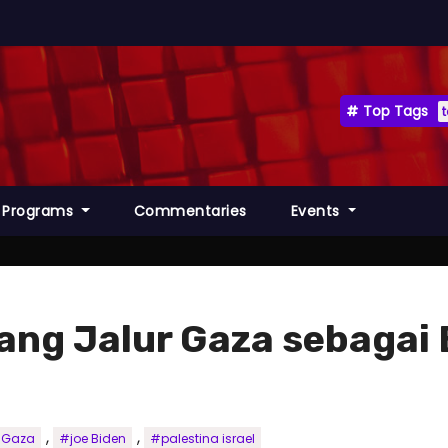
Top Tags
Programs
Commentaries
Events
erang Jalur Gaza sebaga
,
,
r Gaza
#joe Biden
#palestina israel