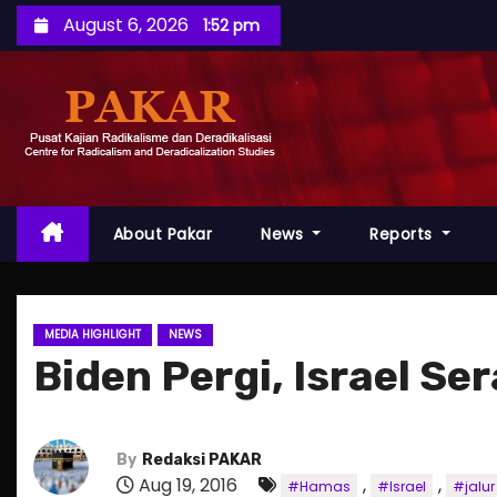
S
August 6, 2026
1:52 pm
k
i
p
t
o
c
o
About Pakar
News
Reports
n
t
e
MEDIA HIGHLIGHT
NEWS
n
Biden Pergi, Israel S
t
By
Redaksi PAKAR
Aug 19, 2016
,
,
#Hamas
#Israel
#jalu