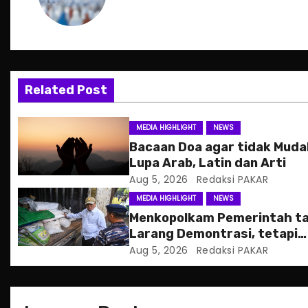
n
a
v
Related Post
i
g
MEDIA HIGHLIGHT
NEWS
Bacaan Doa agar tidak Mud
a
Lupa Arab, Latin dan Arti
Aug 5, 2026
Redaksi PAKAR
t
MEDIA HIGHLIGHT
NEWS
i
Menkopolkam Pemerintah t
Larang Demontrasi, tetapi
o
Anarkistis
Aug 5, 2026
Redaksi PAKAR
n