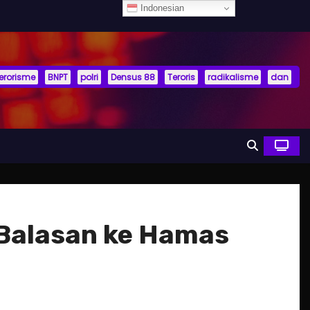
Indonesian
terorisme
BNPT
polri
Densus 88
Teroris
radikalisme
dan
i Balasan ke Hamas