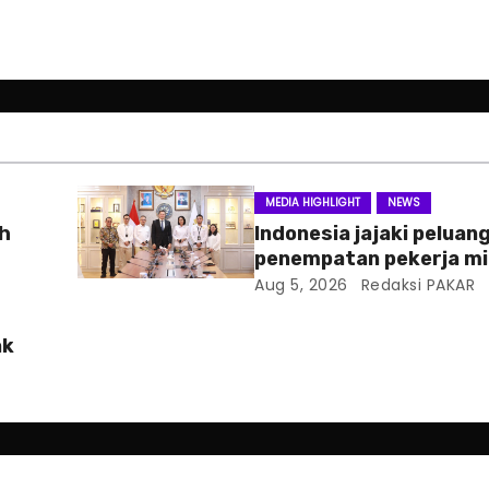
MEDIA HIGHLIGHT
NEWS
ah
Indonesia jajaki peluan
penempatan pekerja mi
Slowakia
Aug 5, 2026
Redaksi PAKAR
ak