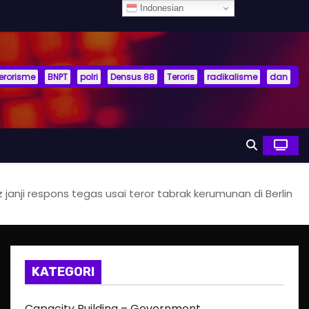
Indonesian
terorisme
BNPT
polri
Densus 88
Teroris
radikalisme
dan
 janji respons tegas usai teror tabrak kerumunan di Berlin
KATEGORI
Capacity Building – Government