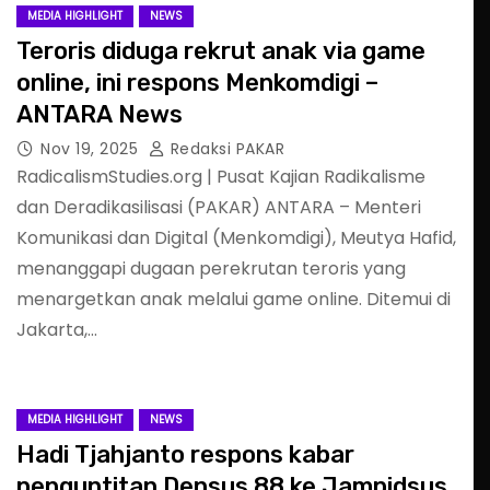
MEDIA HIGHLIGHT
NEWS
Teroris diduga rekrut anak via game
online, ini respons Menkomdigi –
ANTARA News
Nov 19, 2025
Redaksi PAKAR
RadicalismStudies.org | Pusat Kajian Radikalisme
dan Deradikasilisasi (PAKAR) ANTARA – Menteri
Komunikasi dan Digital (Menkomdigi), Meutya Hafid,
menanggapi dugaan perekrutan teroris yang
menargetkan anak melalui game online. Ditemui di
Jakarta,…
MEDIA HIGHLIGHT
NEWS
Hadi Tjahjanto respons kabar
penguntitan Densus 88 ke Jampidsus