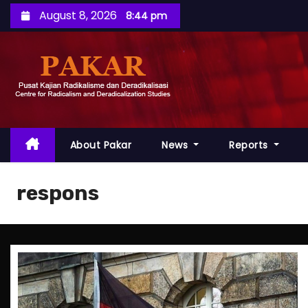
S
August 8, 2026
8:44 pm
k
i
p
t
o
c
o
About Pakar
News
Reports
n
t
respons
e
n
t