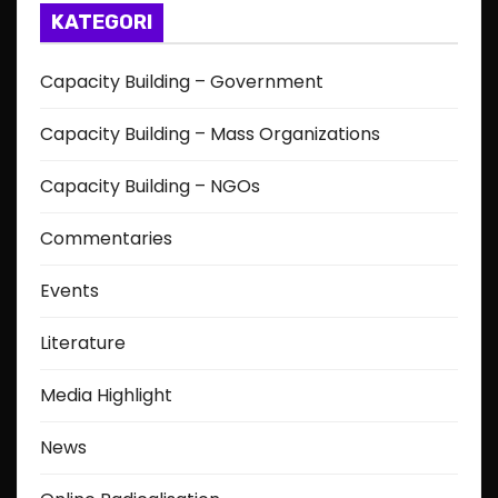
t
KATEGORI
s
Capacity Building – Government
p
Capacity Building – Mass Organizations
a
Capacity Building – NGOs
g
Commentaries
i
Events
n
a
Literature
t
Media Highlight
i
News
o