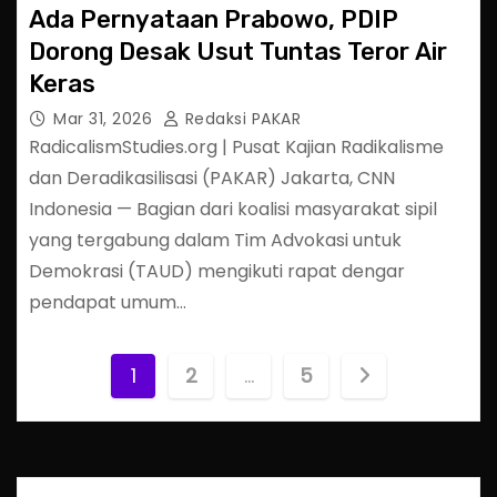
Ada Pernyataan Prabowo, PDIP
Dorong Desak Usut Tuntas Teror Air
Keras
Mar 31, 2026
Redaksi PAKAR
RadicalismStudies.org | Pusat Kajian Radikalisme
dan Deradikasilisasi (PAKAR) Jakarta, CNN
Indonesia — Bagian dari koalisi masyarakat sipil
yang tergabung dalam Tim Advokasi untuk
Demokrasi (TAUD) mengikuti rapat dengar
pendapat umum…
P
1
2
…
5
o
s