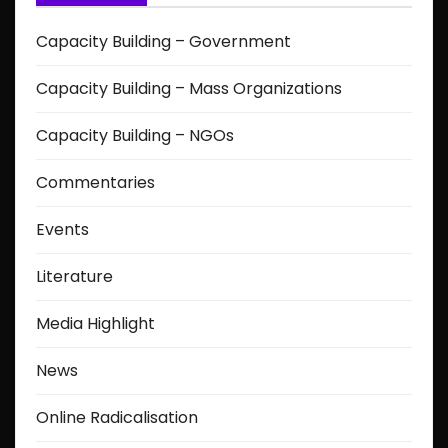
s
Capacity Building – Government
p
Capacity Building – Mass Organizations
a
Capacity Building – NGOs
g
Commentaries
i
Events
n
a
Literature
t
Media Highlight
i
News
o
Online Radicalisation
n