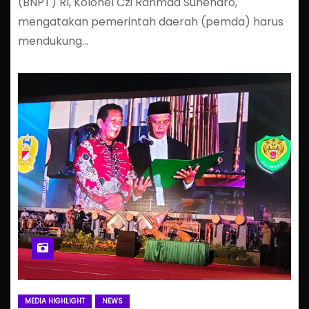
(BNPT) RI, Kolonel Czi Rahmad Suhendro,
mengatakan pemerintah daerah (pemda) harus
mendukung…
MEDIA HIGHLIGHT
NEWS