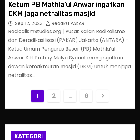
Ketum PB Mathla’ul Anwar ingatkan
DKM jaga netralitas masjid
Sep 12, 2023
Redaksi PAKAR
RadicalismStudies.org | Pusat Kajian Radikalisme
dan Deradikasilisasi (PAKAR) Jakarta (ANTARA) –
Ketua Umum Pengurus Besar (PB) Mathla’ul
Anwar K.H. Embay Mulya Syarief mengingatkan
dewan kemakmuran masjid (DKM) untuk menjaga
netralitas…
P
1
2
…
6
o
s
t
KATEGORI