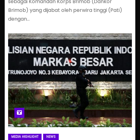
sebagai Komandan Korps Brimob (Dankor
Brimob) yang dijabat oleh perwira tinggi (Pati)
dengan…
MEDIA HIGHLIGHT
NEWS