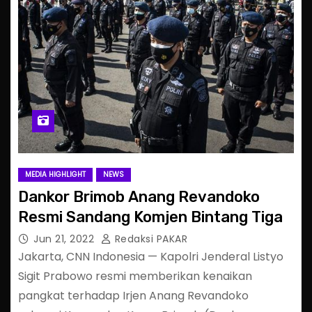
MEDIA HIGHLIGHT
NEWS
Dankor Brimob Anang Revandoko
Resmi Sandang Komjen Bintang Tiga
Jun 21, 2022
Redaksi PAKAR
Jakarta, CNN Indonesia — Kapolri Jenderal Listyo
Sigit Prabowo resmi memberikan kenaikan
pangkat terhadap Irjen Anang Revandoko