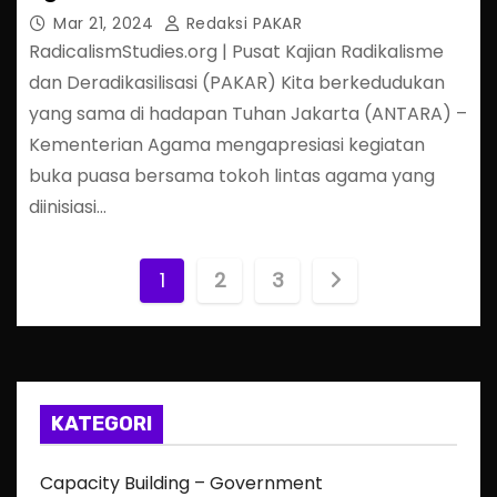
Mar 21, 2024
Redaksi PAKAR
RadicalismStudies.org | Pusat Kajian Radikalisme
dan Deradikasilisasi (PAKAR) Kita berkedudukan
yang sama di hadapan Tuhan Jakarta (ANTARA) –
Kementerian Agama mengapresiasi kegiatan
buka puasa bersama tokoh lintas agama yang
diinisiasi…
P
1
2
3
o
s
t
KATEGORI
s
Capacity Building – Government