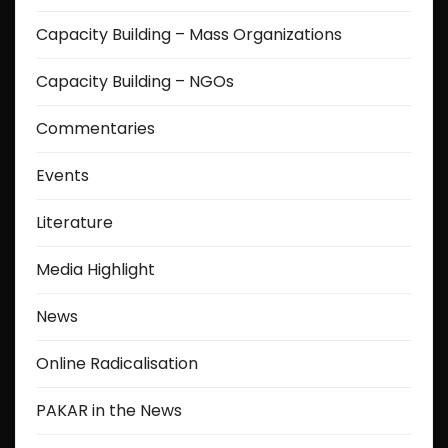
p
Capacity Building – Mass Organizations
a
Capacity Building – NGOs
g
Commentaries
i
Events
n
a
Literature
t
Media Highlight
i
News
o
Online Radicalisation
n
PAKAR in the News