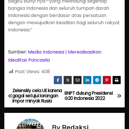
begitu bunyi nya—yang melindungi segenap
bangsa Indonesia dan seluruh tumpah darah
Indonesia dengan berdasar atas persatuan
dengan mewujudkan keadilan bagi seluruh rakyat
Indonesia.”
Sumber:
Media Indonesia | Merealisasikan
Idealitas Pancasila
Post Views:
408
Zelenskiy cela UE karena
P
BNPT dukung Presidensi
gagal setujui larangan
G20 Indonesia 2022
impor minyak Rusia
o
s
By
Redaksi