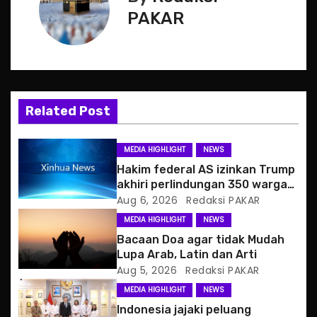
t
PAKAR
n
a
v
Related Post
i
g
MEDIA HIGHLIGHT
NEWS
Hakim federal AS izinkan Trump
a
akhiri perlindungan 350 warga
Haiti
Aug 6, 2026
Redaksi PAKAR
t
MEDIA HIGHLIGHT
NEWS
i
Bacaan Doa agar tidak Mudah
Lupa Arab, Latin dan Arti
o
Aug 5, 2026
Redaksi PAKAR
MEDIA HIGHLIGHT
NEWS
n
Indonesia jajaki peluang