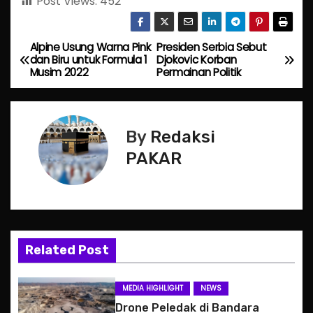
Post Views:
452
Alpine Usung Warna Pink
Presiden Serbia Sebut
P
dan Biru untuk Formula 1
Djokovic Korban
Musim 2022
Permainan Politik
o
s
By
Redaksi
t
PAKAR
n
a
v
Related Post
i
g
MEDIA HIGHLIGHT
NEWS
Drone Peledak di Bandara