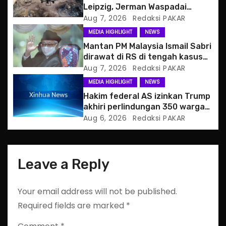
a
Leipzig, Jerman Waspadai
Serangan Hibrida Rusia
Aug 7, 2026
Redaksi PAKAR
t
MEDIA HIGHLIGHT
NEWS
i
Mantan PM Malaysia Ismail Sabri
dirawat di RS di tengah kasus
o
hukum
Aug 7, 2026
Redaksi PAKAR
MEDIA HIGHLIGHT
NEWS
n
Hakim federal AS izinkan Trump
akhiri perlindungan 350 warga
Haiti
Aug 6, 2026
Redaksi PAKAR
Leave a Reply
Your email address will not be published.
Required fields are marked
*