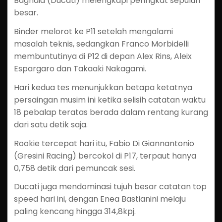
Bagnaia (Ducati) melengkapi peringkat sepuluh
besar.
Binder melorot ke P11 setelah mengalami
masalah teknis, sedangkan Franco Morbidelli
membuntutinya di P12 di depan Alex Rins, Aleix
Espargaro dan Takaaki Nakagami.
Hari kedua tes menunjukkan betapa ketatnya
persaingan musim ini ketika selisih catatan waktu
18 pebalap teratas berada dalam rentang kurang
dari satu detik saja.
Rookie tercepat hari itu, Fabio Di Giannantonio
(Gresini Racing) bercokol di P17, terpaut hanya
0,758 detik dari pemuncak sesi.
Ducati juga mendominasi tujuh besar catatan top
speed hari ini, dengan Enea Bastianini melaju
paling kencang hingga 314,8kpj.