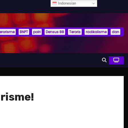
Indonesian
terorisme
BNPT
polri
Densus 88
Teroris
radikalisme
dan
orisme!