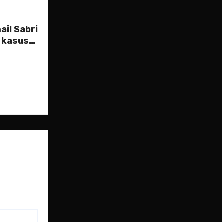
ail Sabri
h kasus