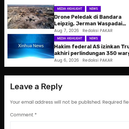
g
MEDIA HIGHLIGHT
NEWS
Drone Peledak di Bandara
a
Leipzig, Jerman Waspadai
Serangan Hibrida Rusia
Aug 7, 2026
Redaksi PAKAR
t
MEDIA HIGHLIGHT
NEWS
i
Hakim federal AS izinkan T
akhiri perlindungan 350 war
o
Haiti
Aug 6, 2026
Redaksi PAKAR
n
Leave a Reply
Your email address will not be published.
Required fi
Comment
*