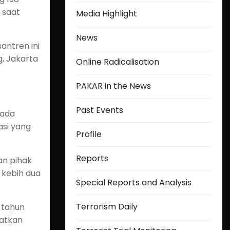
 saat
Media Highlight
News
ntren ini
g, Jakarta
Online Radicalisation
PAKAR in the News
Past Events
pada
asi yang
Profile
Reports
an pihak
 kebih dua
Special Reports and Analysis
Terrorism Daily
 tahun
katkan