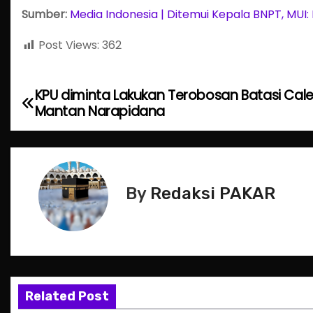
Sumber:
Media Indonesia | Ditemui Kepala BNPT, MUI:
Post Views:
362
KPU diminta Lakukan Terobosan Batasi Cal
P
Mantan Narapidana
o
s
t
By
Redaksi PAKAR
n
a
v
Related Post
i