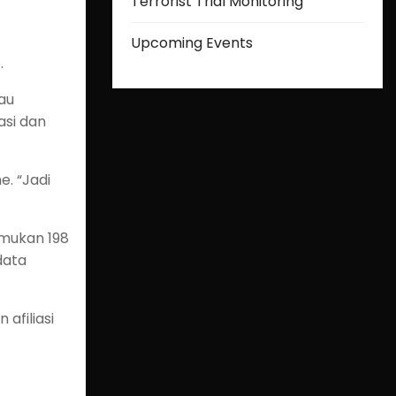
Terrorist Trial Monitoring
Upcoming Events
.
au
asi dan
. “Jadi
emukan 198
data
afiliasi