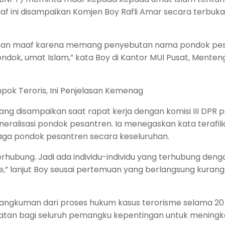
af ini disampaikan Komjen Boy Rafli Amar secara terbuka
an maaf karena memang penyebutan nama pondok pesa
dok, umat Islam,” kata Boy di Kantor MUI Pusat, Menten
mpok Teroris, Ini Penjelasan Kemenag
ang disampaikan saat rapat kerja dengan komisi III DPR 
eralisasi pondok pesantren. Ia menegaskan kata terafili
aga pondok pesantren secara keseluruhan.
terhubung. Jadi ada individu-individu yang terhubung deng
,” lanjut Boy seusai pertemuan yang berlangsung kurang
 rangkuman dari proses hukum kasus terorisme selama 20
ngatan bagi seluruh pemangku kepentingan untuk mening