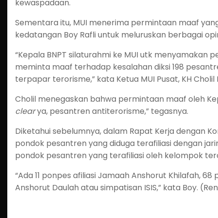
kewaspadaan.
Sementara itu, MUI menerima permintaan maaf yang
kedatangan Boy Rafli untuk meluruskan berbagai opi
“Kepala BNPT silaturahmi ke MUI utk menyamakan per
meminta maaf terhadap kesalahan diksi 198 pesantre
terpapar terorisme,” kata Ketua MUI Pusat, KH Cholil N
Cholil menegaskan bahwa permintaan maaf oleh Kep
clear
ya, pesantren antiterorisme,” tegasnya.
Diketahui sebelumnya, dalam Rapat Kerja dengan Kom
pondok pesantren yang diduga terafiliasi dengan jar
pondok pesantren yang terafiliasi oleh kelompok ter
“Ada 11 ponpes afiliasi Jamaah Anshorut Khilafah, 68 
Anshorut Daulah atau simpatisan ISIS,” kata Boy. (Re