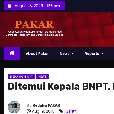
S
August 8, 2026
1:56 am
k
i
p
t
o
c
o
About Pakar
News
Reports
n
t
e
MEDIA HIGHLIGHT
NEWS
n
Ditemui Kepala BNPT, 
t
By
Redaksi PAKAR
Aug 19, 2016
#BNPT