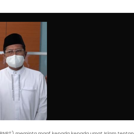
(BNPT) meminta maaf kepada kepada umat Islam tentan