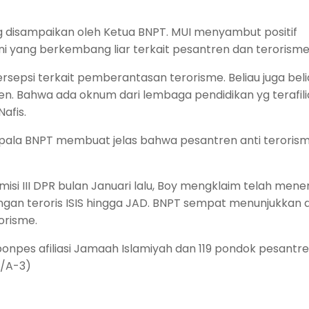
 disampaikan oleh Ketua BNPT. MUI menyambut positif
ni yang berkembang liar terkait pesantren dan terorisme
sepsi terkait pemberantasan terorisme. Beliau juga beli
n. Bahwa ada oknum dari lembaga pendidikan yg terafili
afis.
ala BNPT membuat jelas bahwa pesantren anti terorisme
isi III DPR bulan Januari lalu, Boy mengklaim telah men
ingan teroris ISIS hingga JAD. BNPT sempat menunjukkan 
orisme.
ponpes afiliasi Jamaah Islamiyah dan 119 pondok pesantren 
n/A-3)