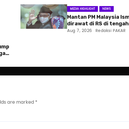
MEDIA HIGHLIGHT
NEWS
Mantan PM Malaysia Ism
dirawat di RS di tenga
hukum
Aug 7, 2026
Redaksi PAKAR
rump
ga
elds are marked
*