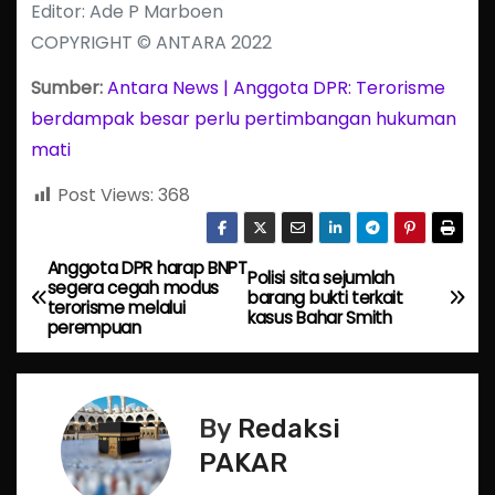
Editor: Ade P Marboen
COPYRIGHT © ANTARA 2022
Sumber:
Antara News | Anggota DPR: Terorisme
berdampak besar perlu pertimbangan hukuman
mati
Post Views:
368
Anggota DPR harap BNPT
P
Polisi sita sejumlah
segera cegah modus
barang bukti terkait
terorisme melalui
o
kasus Bahar Smith
perempuan
s
t
By
Redaksi
n
PAKAR