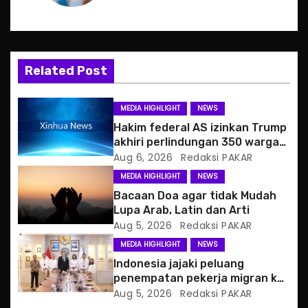
a
v
i
Related Post
g
MEDIA HIGHLIGHT
NEWS
a
Hakim federal AS izinkan Trump
akhiri perlindungan 350 warga
t
Haiti
Aug 6, 2026
Redaksi PAKAR
MEDIA HIGHLIGHT
NEWS
i
Bacaan Doa agar tidak Mudah
o
Lupa Arab, Latin dan Arti
Aug 5, 2026
Redaksi PAKAR
n
MEDIA HIGHLIGHT
NEWS
Indonesia jajaki peluang
penempatan pekerja migran ke
Slowakia
Aug 5, 2026
Redaksi PAKAR