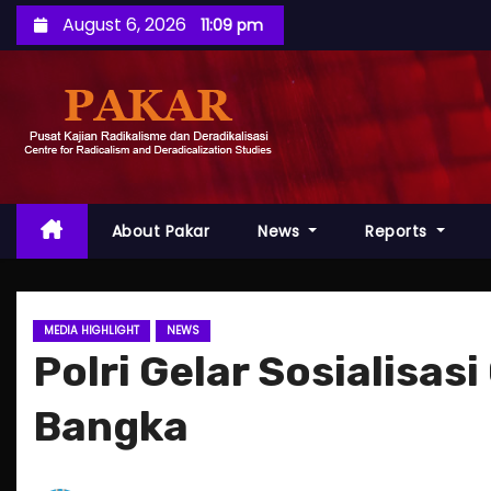
S
August 6, 2026
11:09 pm
k
i
p
t
o
c
o
About Pakar
News
Reports
n
t
e
MEDIA HIGHLIGHT
NEWS
n
Polri Gelar Sosialisas
t
Bangka