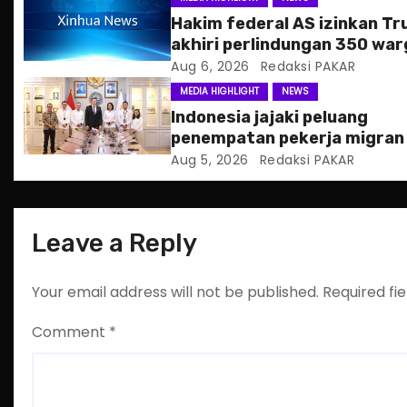
g
Hakim federal AS izinkan T
a
akhiri perlindungan 350 war
Haiti
Aug 6, 2026
Redaksi PAKAR
t
MEDIA HIGHLIGHT
NEWS
i
Indonesia jajaki peluang
penempatan pekerja migran
o
Slowakia
Aug 5, 2026
Redaksi PAKAR
n
Leave a Reply
Your email address will not be published.
Required fi
Comment
*