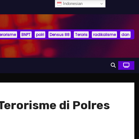
Indonesian
terorisme
BNPT
polri
Densus 88
Teroris
radikalisme
dan
Terorisme di Polres