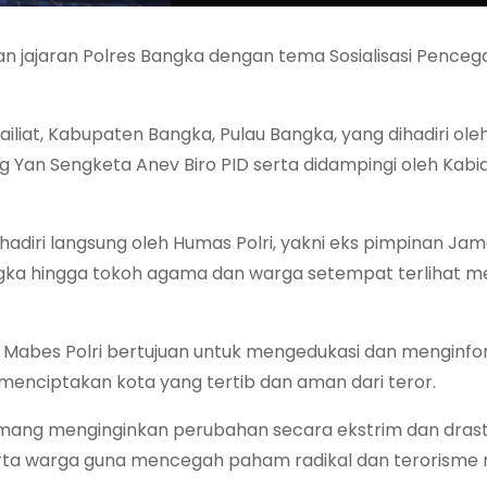
gan jajaran Polres Bangka dengan tema Sosialisasi Pence
ailiat, Kabupaten Bangka, Pulau Bangka, yang dihadiri ole
g Yan Sengketa Anev Biro PID serta didampingi oleh Kab
dihadiri langsung oleh Humas Polri, yakni eks pimpinan Ja
angka hingga tokoh agama dan warga setempat terlihat m
as Mabes Polri bertujuan untuk mengedukasi dan menginfo
a menciptakan kota yang tertib dan aman dari teror.
g menginginkan perubahan secara ekstrim dan drasti
serta warga guna mencegah paham radikal dan terorisme 