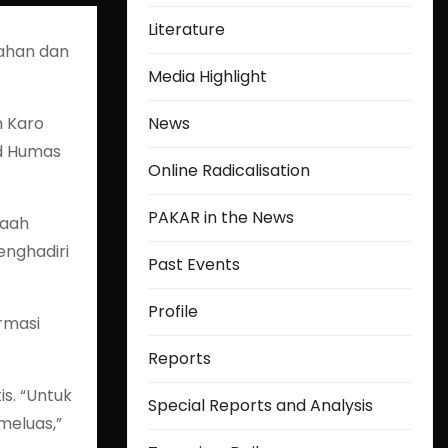
Literature
gahan dan
Media Highlight
h Karo
News
id Humas
Online Radicalisation
PAKAR in the News
maah
enghadiri
Past Events
Profile
rmasi
Reports
s. “Untuk
Special Reports and Analysis
meluas,”