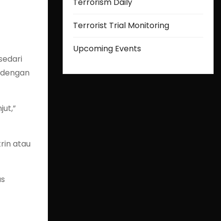
Terrorism Daily
Terrorist Trial Monitoring
Upcoming Events
sedari
a dengan
ut,”
rin atau
us