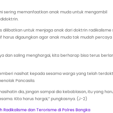
 ini sering memanfaatkan anak muda untuk mengambil
idoktrin.
s dilibatkan untuk menjaga anak dari doktrin radikalisme 
portif harus digaungkan agar anak muda tak mudah percay
 dan saling menghargai, kita berharap bisa terus berlanj
emberi nasihat kepada sesama warga yang telah terdokt
nolak Pancasila.
nasihatin dia, jangan sampai dia kebablasan, itu yang har
sesama. Kita harus hargai,” pungkasnya. (J-2)
gah Radikalisme dan Terorisme di Polres Bangka