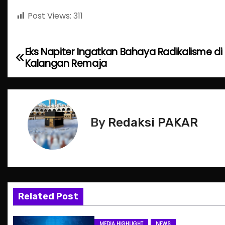
Post Views:
311
Eks Napiter Ingatkan Bahaya Radikalisme di
P
Kalangan Remaja
o
s
t
By
Redaksi PAKAR
n
a
v
Related Post
i
MEDIA HIGHLIGHT
NEWS