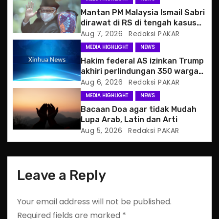
Mantan PM Malaysia Ismail Sabri
a
dirawat di RS di tengah kasus
hukum
Aug 7, 2026
Redaksi PAKAR
t
MEDIA HIGHLIGHT
NEWS
i
Hakim federal AS izinkan Trump
akhiri perlindungan 350 warga
o
Haiti
Aug 6, 2026
Redaksi PAKAR
MEDIA HIGHLIGHT
NEWS
n
Bacaan Doa agar tidak Mudah
Lupa Arab, Latin dan Arti
Aug 5, 2026
Redaksi PAKAR
Leave a Reply
Your email address will not be published.
Required fields are marked
*