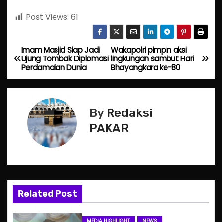
Post Views:
61
Imam Masjid Siap Jadi
Wakapolri pimpin aksi
P
Ujung Tombak Diplomasi
lingkungan sambut Hari
Perdamaian Dunia
Bhayangkara ke-80
o
s
By
Redaksi
t
PAKAR
n
a
v
Related Post
i
g
MEDIA HIGHLIGHT
NEWS