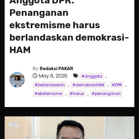
Anggota DPR:
Penanganan
ekstremisme harus
berlandaskan demokrasi-
HAM
By
Redaksi PAKAR
May 8, 2026
,
#anggota
,
,
,
#berlandaskan
#demokrasiHAM
#DPR
,
,
#ekstremisme
#harus
#penanganan