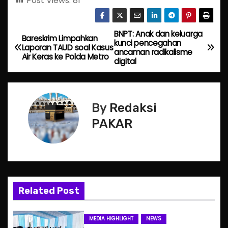
Post Views:
81
BNPT: Anak dan keluarga
P
Bareskrim Limpahkan
kunci pencegahan
Laporan TAUD soal Kasus
ancaman radikalisme
o
Air Keras ke Polda Metro
digital
s
t
By
Redaksi
n
PAKAR
a
v
i
Related Post
g
MEDIA HIGHLIGHT
NEWS