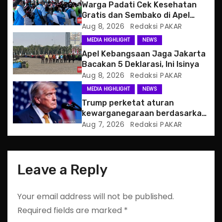
a
Warga Padati Cek Kesehatan
Gratis dan Sembako di Apel
t
Jaga Jakarta
Aug 8, 2026
Redaksi PAKAR
MEDIA HIGHLIGHT
NEWS
i
Apel Kebangsaan Jaga Jakarta
o
Bacakan 5 Deklarasi, Ini Isinya
Aug 8, 2026
Redaksi PAKAR
n
MEDIA HIGHLIGHT
NEWS
Trump perketat aturan
kewarganegaraan berdasarkan
tempat kelahiran
Aug 7, 2026
Redaksi PAKAR
Leave a Reply
Your email address will not be published.
Required fields are marked
*