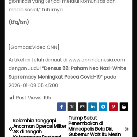
glorifikasi yang terjadi melalui komunitas dan
media sosial,” tuturnya.
(tfq/isn)
[Gambas:Video CNN]
Artikel ini telah dimuat di www.cnnindonesia.com
dengan Judul
“Densus 88: Paham Neo Nazi-White
Supremacy Meningkat Pasca Covid-19”
pada
2026-01-08 05:45:00
Post Views:
195
Trump Sebut
P
Kolombia Tanggapi
Penembakan di
Ancaman Operasi Militer
Minneapolis Bela Diri,
o
AS di Tengah
Gubernur Walz Itu Mesin