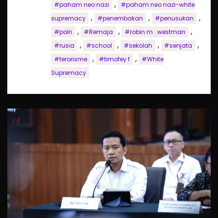
,
#paham neo nazi
#paham neo nazi-white
,
,
,
supremacy
#penembakan
#penusukan
,
,
,
#polri
#Remaja
#robin m . westman
,
,
,
,
#rusia
#school
#sekolah
#senjata
,
,
#terorisme
#timofey f
#White
Supremacy