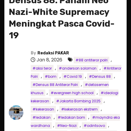
Densus 88: Paham Neo
Nazi-White Supremacy
Meningkat Pasca Covid-
19
By
Redaksi PAKAR
Jan 8, 2026
,
#88 antiteror polri
,
,
#aksi teror
#anderson solomon
#Antiteror
,
,
,
,
Polri
#bom
#Covid 19
#Densus 88
,
#Densus 88 Antiteror Polri
#detasemen
,
,
khusus
#evergreen high school
#ideologi
,
,
kekerasan
#Jakarta Bombing 2025
,
,
#kekerasan
#kekerasan ekstrem
,
,
#ledakan
#ledakan bom
#mayndra eka
,
,
,
wardhana
#Neo-Nazi
#odintsovo