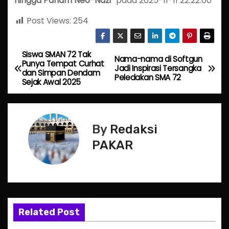
hingga Paham Neo-Nazi”
pada 2025-11-11 22:22:00
Post Views:
254
Siswa SMAN 72 Tak
P
Nama-nama di Softgun
Punya Tempat Curhat
Jadi Inspirasi Tersangka
dan Simpan Dendam
o
Peledakan SMA 72
Sejak Awal 2025
s
t
By
Redaksi
n
PAKAR
a
v
i
Related Post