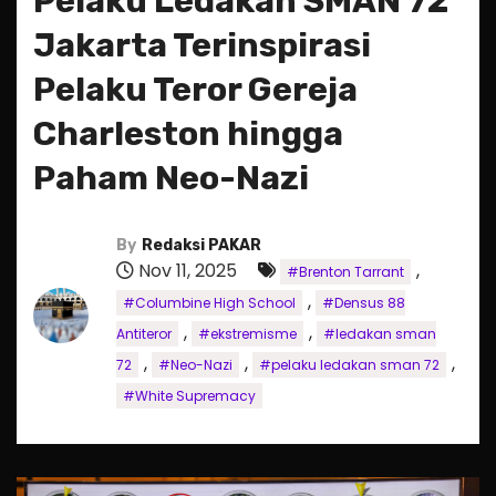
Pelaku Ledakan SMAN 72
Jakarta Terinspirasi
Pelaku Teror Gereja
Charleston hingga
Paham Neo-Nazi
By
Redaksi PAKAR
Nov 11, 2025
,
#Brenton Tarrant
,
#Columbine High School
#Densus 88
,
,
Antiteror
#ekstremisme
#ledakan sman
,
,
,
72
#Neo-Nazi
#pelaku ledakan sman 72
#White Supremacy