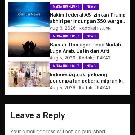
g
MEDIA HIGHLIGHT
NEWS
a
Hakim federal AS izinkan Trump
akhiri perlindungan 350 warga
t
Haiti
Aug 6, 2026
Redaksi PAKAR
MEDIA HIGHLIGHT
NEWS
i
Bacaan Doa agar tidak Mudah
o
Lupa Arab, Latin dan Arti
Aug 5, 2026
Redaksi PAKAR
n
MEDIA HIGHLIGHT
NEWS
Indonesia jajaki peluang
penempatan pekerja migran ke
Slowakia
Aug 5, 2026
Redaksi PAKAR
Leave a Reply
Your email address will not be published.