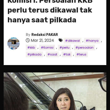
Komisi I: Persoalan KKB
perlu terus dikawal tak
hanya saat pilkada
By
Redaksi PAKAR
Mar 21, 2024
,
,
#dikawal
#hanya
,
,
,
,
#kkb
#Komisi
#perlu
#persoalan
,
,
,
#pilkada
#saat
#tak
#terus