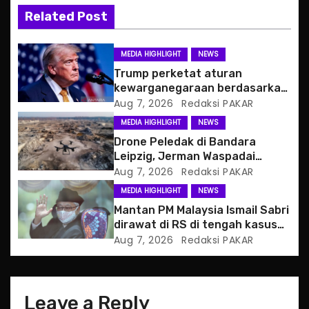
i
Related Post
g
MEDIA HIGHLIGHT
NEWS
a
Trump perketat aturan
kewarganegaraan berdasarkan
t
tempat kelahiran
Aug 7, 2026
Redaksi PAKAR
MEDIA HIGHLIGHT
NEWS
i
Drone Peledak di Bandara
o
Leipzig, Jerman Waspadai
Serangan Hibrida Rusia
Aug 7, 2026
Redaksi PAKAR
n
MEDIA HIGHLIGHT
NEWS
Mantan PM Malaysia Ismail Sabri
dirawat di RS di tengah kasus
hukum
Aug 7, 2026
Redaksi PAKAR
Leave a Reply