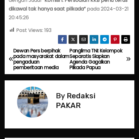
dengan Judul
“Komisi I: Persoalan KKB perlu terus
dikawal tak hanya saat pilkada”
pada 2024-03-21
20:45:26
Post Views:
193
Dewan Pers berpihak
Panglima TNI: Kelompok
P
pada masyarakat dalam
Separatis Siapkan
pengaduan
Agenda Gagalkan
o
pemberitaan media
Pilkada Papua
s
t
By
Redaksi
n
PAKAR
a
v