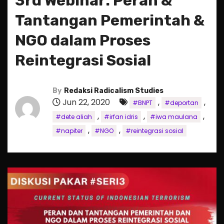
3rd Webinar: Peran &
Tantangan Pemerintah &
NGO dalam Proses
Reintegrasi Sosial
By
Redaksi Radicalism Studies
Jun 22, 2020
,
,
#BNPT
#deportan
,
,
,
#dete aliah
#irfan idris
#iwa maulana
,
,
#napiter
#NGO
#reintegrasi sosial