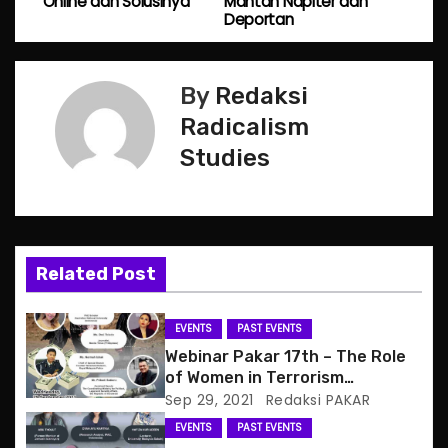
Online dan Solusinya
Mantan Napiter dan
o
Deportan
s
By
Redaksi
t
Radicalism
n
Studies
a
v
i
Related Post
g
EVENTS
PAST EVENTS
a
Webinar Pakar 17th – The Role
of Women in Terrorism
t
Financing: How Governments
Sep 29, 2021
Redaksi PAKAR
and CSOs Have Responded
EVENTS
PAST EVENTS
i