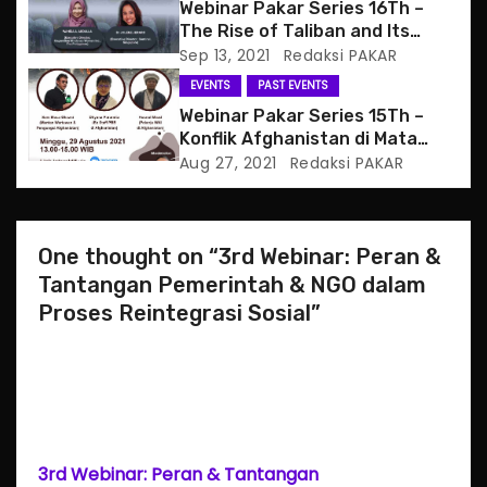
Webinar Pakar Series 16Th –
o
The Rise of Taliban and Its
Impact to Women in Radical
Sep 13, 2021
Redaksi PAKAR
n
Groups Circle in South East
EVENTS
PAST EVENTS
Asia: What Should We Do?
Webinar Pakar Series 15Th –
Konflik Afghanistan di Mata
Orang Afghanistan dan
Aug 27, 2021
Redaksi PAKAR
Indonesia
One thought on “3rd Webinar: Peran &
Tantangan Pemerintah & NGO dalam
Proses Reintegrasi Sosial”
3rd Webinar: Peran & Tantangan