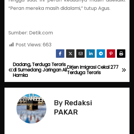
“Peran mereka masih didalami,” tutup Agus.
Sumber: Detik.com
Post Views:
663
Dadang, Terduga Teroris
P
Dirjen Imigrasi Cekal 277
di Sumedang Jaringan Ali
Terduga Teroris
Hamka
o
s
By
Redaksi
t
PAKAR
n
a