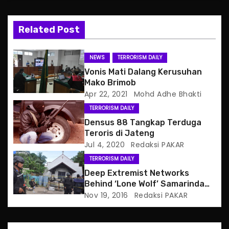
v
Related Post
i
g
NEWS
TERRORISM DAILY
Vonis Mati Dalang Kerusuhan
a
Mako Brimob
Apr 22, 2021
Mohd Adhe Bhakti
t
TERRORISM DAILY
i
Densus 88 Tangkap Terduga
Teroris di Jateng
o
Jul 4, 2020
Redaksi PAKAR
TERRORISM DAILY
n
Deep Extremist Networks
Behind ‘Lone Wolf’ Samarinda
Church Attacker
Nov 19, 2016
Redaksi PAKAR