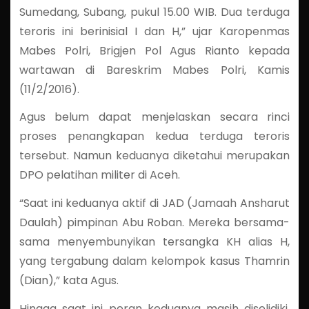
Sumedang, Subang, pukul 15.00 WIB. Dua terduga
teroris ini berinisial I dan H,” ujar Karopenmas
Mabes Polri, Brigjen Pol Agus Rianto kepada
wartawan di Bareskrim Mabes Polri, Kamis
(11/2/2016).
Agus belum dapat menjelaskan secara rinci
proses penangkapan kedua terduga teroris
tersebut. Namun keduanya diketahui merupakan
DPO pelatihan militer di Aceh.
“Saat ini keduanya aktif di JAD (Jamaah Ansharut
Daulah) pimpinan Abu Roban. Mereka bersama-
sama menyembunyikan tersangka KH alias H,
yang tergabung dalam kelompok kasus Thamrin
(Dian),” kata Agus.
Hingga saat ini peran keduanya masih diselidiki.