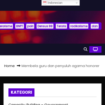
Indonesian
terorisme
BNPT
polri
Densus 88
Teroris
radikalisme
dan
Home
Membela guru dan penyuluh agama honorer
KATEGORI
Capacity Building – Government