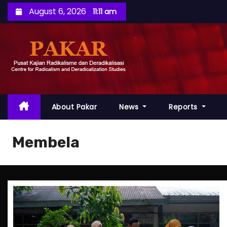
S
August 6, 2026
11:11 am
k
i
p
t
o
c
o
About Pakar
News
Reports
n
t
Membela
e
n
t