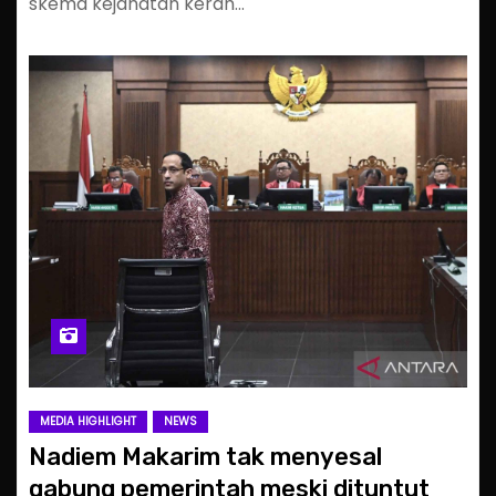
skema kejahatan kerah…
MEDIA HIGHLIGHT
NEWS
Nadiem Makarim tak menyesal
gabung pemerintah meski dituntut