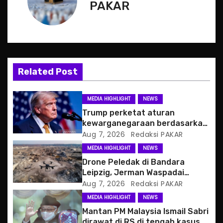
PAKAR
n
a
v
Related Post
i
g
MEDIA HIGHLIGHT
NEWS
Trump perketat aturan
a
kewarganegaraan berdasarkan
tempat kelahiran
Aug 7, 2026
Redaksi PAKAR
t
MEDIA HIGHLIGHT
NEWS
i
Drone Peledak di Bandara
Leipzig, Jerman Waspadai
o
Serangan Hibrida Rusia
Aug 7, 2026
Redaksi PAKAR
MEDIA HIGHLIGHT
NEWS
n
Mantan PM Malaysia Ismail Sabri
dirawat di RS di tengah kasus