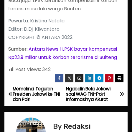
Baca juga: LPSK serahkan kompensasi 9 korban
teroris masa lalu warga Banten
Pewarta: Kristina Natalia
Editor: D.Dj. Kliwantoro
COPYRIGHT © ANTARA 2022
Sumber:
Antara News | LPSK bayar kompensasi
Rp23,9 miliar untuk korban terorisme di Sulteng
Post Views:
342
Memaknai Teguran
Ngabalin Bela Jokowi
P
Presiden Jokowi ke TNI
soal WAG TNI-Polri:
dan Polri
Informasinya Akurat
o
s
By
Redaksi
t