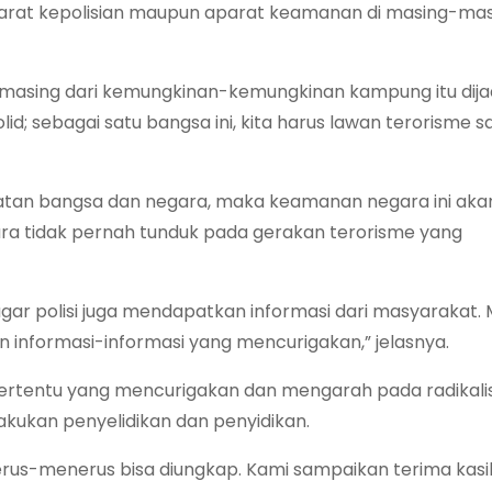
arat kepolisian maupun aparat keamanan di masing-ma
asing dari kemungkinan-kemungkinan kampung itu dija
olid; sebagai satu bangsa ini, kita harus lawan terorisme 
amatan bangsa dan negara, maka keamanan negara ini aka
ra tidak pernah tunduk pada gerakan terorisme yang
agar polisi juga mendapatkan informasi dari masyarakat.
informasi-informasi yang mencurigakan,” jelasnya.
 tertentu yang mencurigakan dan mengarah pada radikali
lakukan penyelidikan dan penyidikan.
terus-menerus bisa diungkap. Kami sampaikan terima kas