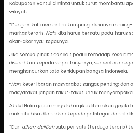
Kabupaten Bantul diminta untuk turut membantu ap
wilayah.
“Dengan ikut memantau kampung, desanya masing-m
markas teroris.
Nah
, kita harus bersatu padu, harus s
akar-akarnya,” tegasnya.
Jika semua pihak tidak ikut peduli terhadap kesel
diserahkan kepada siapa, tanyanya; sementara nega
menghancurkan tata kehidupan bangsa Indonesia.
“
Nah
, keterlibatan masyarakat sangat penting; dan 
masyarakat jangan takut-takut untuk menyampaikan 
Abdul Halim juga mengatakan jika ditemukan gejala
maka itu bisa dilaporkan kepada polisi agar dapat di
“Dan
alhamdulillah
satu per satu (terduga teroris) 