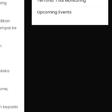
Terrorist Trial Monitoring
sing
Upcoming Events
dikan
sampai ke
n
 Maka
sme,
ih kepada