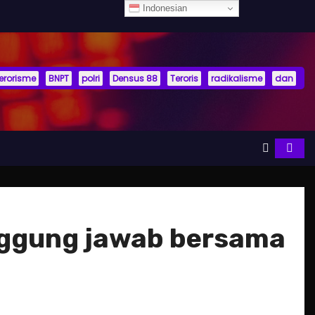
Indonesian
terorisme
BNPT
polri
Densus 88
Teroris
radikalisme
dan
anggung jawab bersama