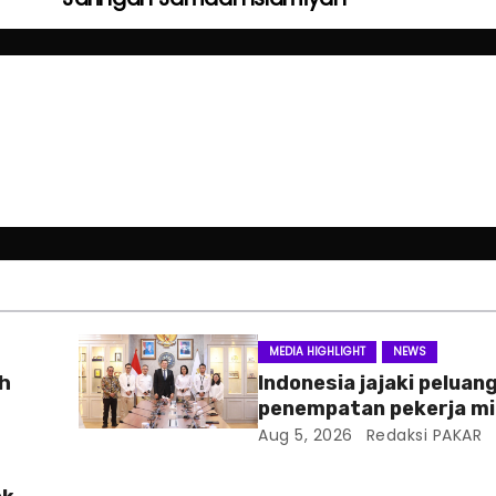
MEDIA HIGHLIGHT
NEWS
ah
Indonesia jajaki peluan
penempatan pekerja mi
Slowakia
Aug 5, 2026
Redaksi PAKAR