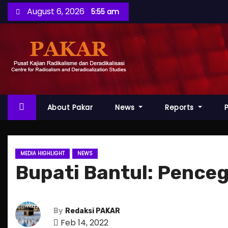
S
August 6, 2026
5:55 am
k
i
p
t
o
c
o
About Pakar
News
Reports
n
t
e
MEDIA HIGHLIGHT
NEWS
n
Bupati Bantul: Pence
t
By
Redaksi PAKAR
Feb 14, 2022