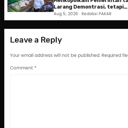
Menkopolkam Pemerintah t
Larang Demontrasi, tetapi
o
Anarkistis
Aug 5, 2026
Redaksi PAKAR
n
Leave a Reply
Your email address will not be published.
Required fi
Comment
*