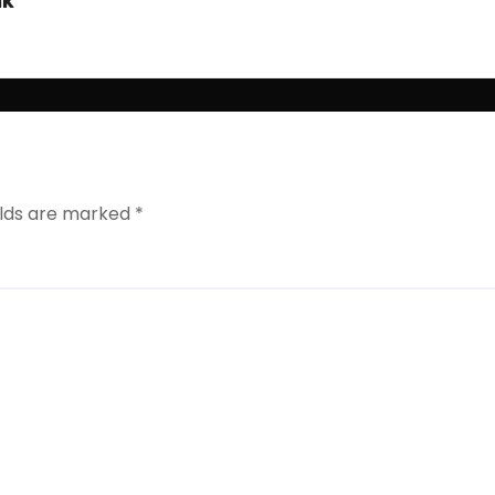
ak
elds are marked
*