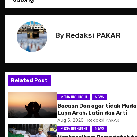
o
s
t
By
Redaksi PAKAR
n
a
v
Related Post
i
g
MEDIA HIGHLIGHT
NEWS
Bacaan Doa agar tidak Mud
a
Lupa Arab, Latin dan Arti
Aug 5, 2026
Redaksi PAKAR
t
MEDIA HIGHLIGHT
NEWS
i