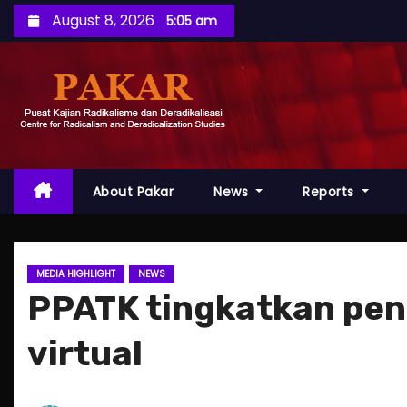
S
August 8, 2026
5:05 am
k
i
p
t
o
c
o
About Pakar
News
Reports
n
t
e
MEDIA HIGHLIGHT
NEWS
n
PPATK tingkatkan pen
t
virtual