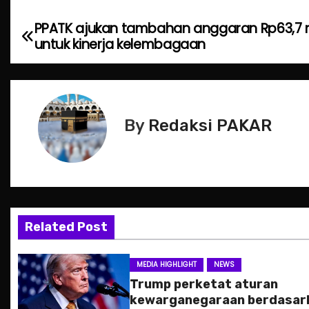
PPATK ajukan tambahan anggaran Rp63,7 m
P
untuk kinerja kelembagaan
o
s
t
By
Redaksi PAKAR
n
a
v
Related Post
i
g
MEDIA HIGHLIGHT
NEWS
Trump perketat aturan
a
kewarganegaraan berdasar