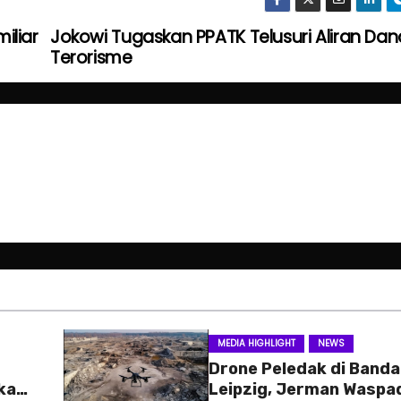
iliar
Jokowi Tugaskan PPATK Telusuri Aliran Dan
Terorisme
MEDIA HIGHLIGHT
NEWS
Drone Peledak di Banda
kan
Leipzig, Jerman Waspa