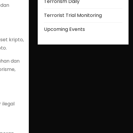
Terrorism Daily
 dan
Terrorist Trial Monitoring
Upcoming Events
et kripto,
to.
bahan dan
risme,
ilegal