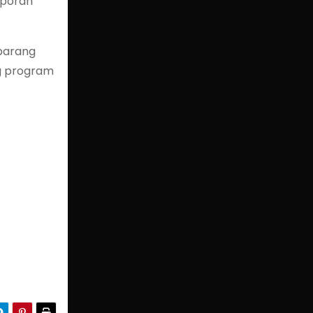
aporan
 barang
ng program