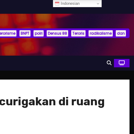
Indonesian
terorisme
BNPT
polri
Densus 88
Teroris
radikalisme
dan
urigakan di ruang