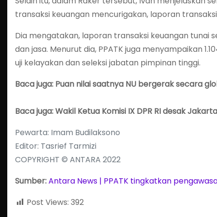
Selain itu, dalam Raker tersebut, Ivan menjelaskan s
transaksi keuangan mencurigakan, laporan transaksi d
Dia mengatakan, laporan transaksi keuangan tunai se
dan jasa. Menurut dia, PPATK juga menyampaikan 1.1
uji kelayakan dan seleksi jabatan pimpinan tinggi.
Baca juga: Puan nilai saatnya NU bergerak secara glo
Baca juga: Wakil Ketua Komisi IX DPR RI desak Jakart
Pewarta: Imam Budilaksono
Editor: Tasrief Tarmizi
COPYRIGHT © ANTARA 2022
Sumber:
Antara News | PPATK tingkatkan pengawasan
Post Views:
392