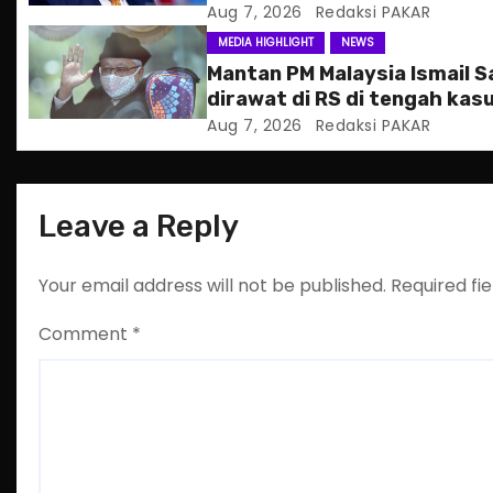
tempat kelahiran
Aug 7, 2026
Redaksi PAKAR
t
MEDIA HIGHLIGHT
NEWS
i
Mantan PM Malaysia Ismail S
dirawat di RS di tengah kas
o
hukum
Aug 7, 2026
Redaksi PAKAR
n
Leave a Reply
Your email address will not be published.
Required fi
Comment
*