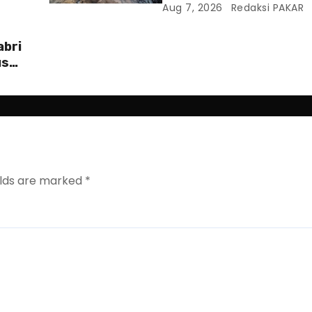
Serangan Hibrida Rusia
Aug 7, 2026
Redaksi PAKAR
abri
us
elds are marked
*