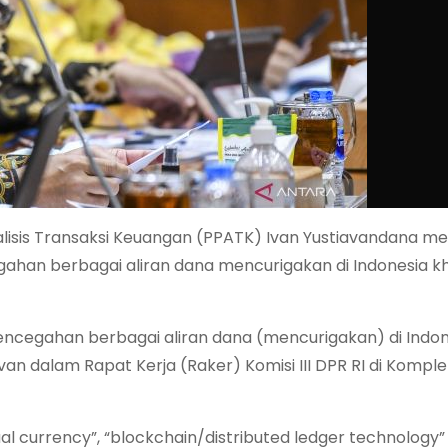
lisis Transaksi Keuangan (PPATK) Ivan Yustiavandana m
an berbagai aliran dana mencurigakan di Indonesia k
egahan berbagai aliran dana (mencurigakan) di Indone
 Ivan dalam Rapat Kerja (Raker) Komisi III DPR RI di Kompl
al currency”, “blockchain/distributed ledger technology”