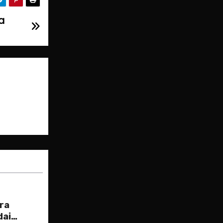
a
ra
dai