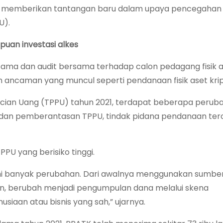
elah memberikan tantangan baru dalam upaya pencegahan
U).
puan investasi alkes
ma dan audit bersama terhadap calon pedagang fisik as
an ancaman yang muncul seperti pendanaan fisik aset krip
ncucian Uang (TPPU) tahun 2021, terdapat beberapa peru
dan pemberantasan TPPU, tindak pidana pendanaan tero
PPU yang berisiko tinggi.
ami banyak perubahan. Dari awalnya menggunakan sumber 
san, berubah menjadi pengumpulan dana melalui skena
aan atau bisnis yang sah,” ujarnya.