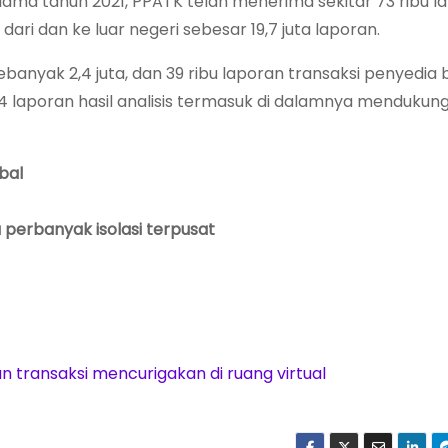
elama tahun 2021, PPATK telah menerima sekitar 73 ribu l
ari dan ke luar negeri sebesar 19,7 juta laporan.
banyak 2,4 juta, dan 39 ribu laporan transaksi penyedia
04 laporan hasil analisis termasuk di dalamnya menduku
bal
a perbanyak isolasi terpusat
 transaksi mencurigakan di ruang virtual