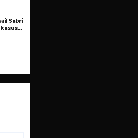
ail Sabri
h kasus