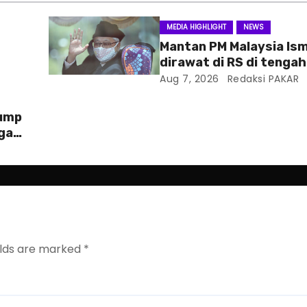
MEDIA HIGHLIGHT
NEWS
Mantan PM Malaysia Ism
dirawat di RS di tenga
hukum
Aug 7, 2026
Redaksi PAKAR
rump
ga
elds are marked
*