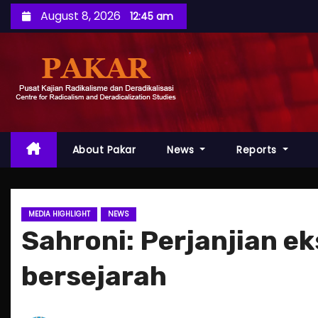
S
August 8, 2026
12:45 am
k
i
p
t
o
c
o
About Pakar
News
Reports
n
t
e
MEDIA HIGHLIGHT
NEWS
n
Sahroni: Perjanjian 
t
bersejarah