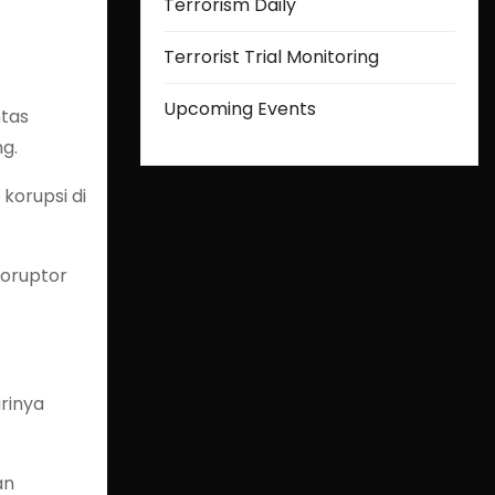
Terrorism Daily
Terrorist Trial Monitoring
Upcoming Events
tas
ng.
korupsi di
koruptor
rinya
an