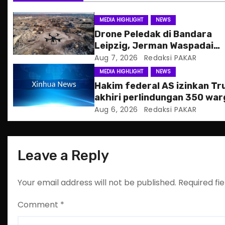
i
g
MEDIA HIGHLIGHT
NEWS
Drone Peledak di Bandara
a
Leipzig, Jerman Waspadai
Serangan Hibrida Rusia
Aug 7, 2026
Redaksi PAKAR
t
MEDIA HIGHLIGHT
NEWS
i
Hakim federal AS izinkan T
akhiri perlindungan 350 war
o
Haiti
Aug 6, 2026
Redaksi PAKAR
n
Leave a Reply
Your email address will not be published.
Required fi
Comment
*