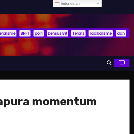
Indonesian
terorisme
BNPT
polri
Densus 88
Teroris
radikalisme
dan
ingapura momentum