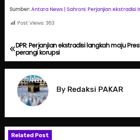
Sumber:
Antara News | Sahroni: Perjanjian ekstradi
Post Views:
363
DPR: Perjanjian ekstradisi langkah maju Pre
P
perangi korupsi
o
s
t
By
Redaksi PAKAR
n
a
v
Related Post