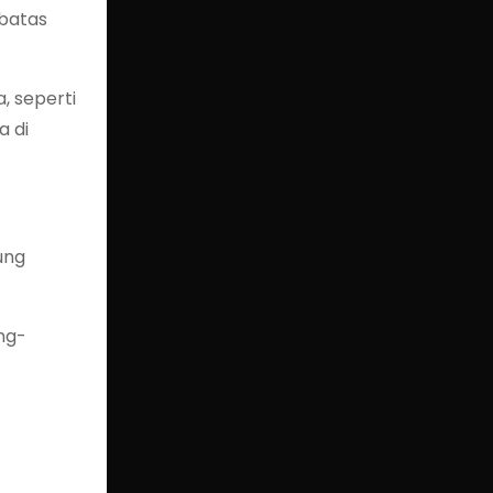
 batas
, seperti
a di
ung
ng-