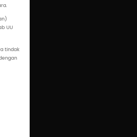
ra.
an)
tab UU
ya tindak
 dengan