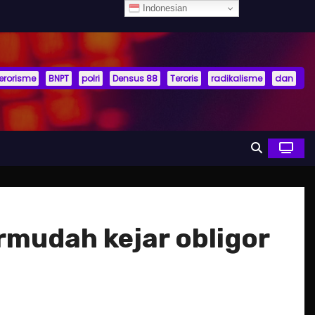
Indonesian
terorisme
BNPT
polri
Densus 88
Teroris
radikalisme
dan
rmudah kejar obligor