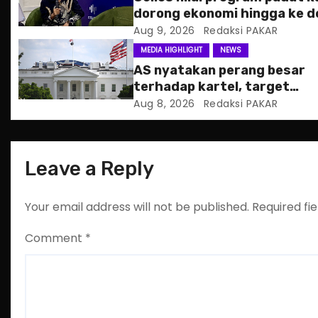
a
dorong ekonomi hingga ke d
Aug 9, 2026
Redaksi PAKAR
t
MEDIA HIGHLIGHT
NEWS
i
AS nyatakan perang besar
terhadap kartel, target
o
pertama CJNG
Aug 8, 2026
Redaksi PAKAR
n
Leave a Reply
Your email address will not be published.
Required fi
Comment
*