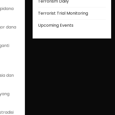
Terrorism Daily
 pidana
Terrorist Trial Monitoring
Upcoming Events
gor dana
ganti
sia dan
 yang
tradisi