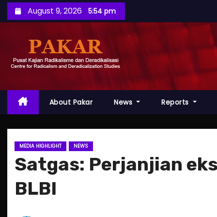
S
August 9, 2026
5:54 pm
k
i
p
t
o
c
o
About Pakar
News
Reports
n
t
e
MEDIA HIGHLIGHT
NEWS
n
Satgas: Perjanjian ek
t
BLBI