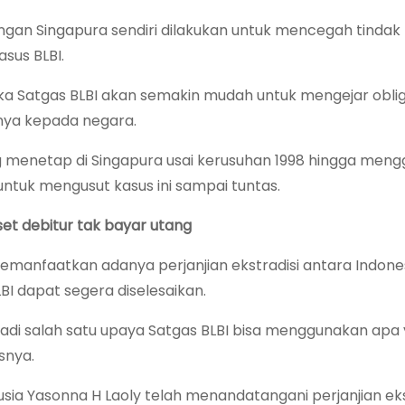
engan Singapura sendiri dilakukan untuk mencegah tindak
asus BLBI.
aka Satgas BLBI akan semakin mudah untuk mengejar obli
nya kepada negara.
 menetap di Singapura usai kerusuhan 1998 hingga meng
tuk mengusut kasus ini sampai tuntas.
set debitur tak bayar utang
emanfaatkan adanya perjanjian ekstradisi antara Indone
I dapat segera diselesaikan.
jadi salah satu upaya Satgas BLBI bisa menggunakan apa
snya.
sia Yasonna H Laoly telah menandatangani perjanjian eks