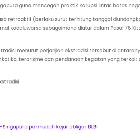
gapura guna mencegah praktik korupsi lintas batas nega
asa retroaktif (berlaku surut terhitung tanggal diundangk
imal kadaluwarsa sebagaimana diatur dalam Pasal 78 Ki
tradisi menurut perjanjian ekstradisi tersebut di antaran
arkotika, terorisme dan pendanaan kegiatan yang terkait
stradisi
RI-Singapura permudah kejar obligor BLBI