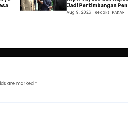
esa
Jadi Pertimbangan Pen
Posisi Wamenhan
Aug 9, 2026
Redaksi PAKAR
elds are marked
*