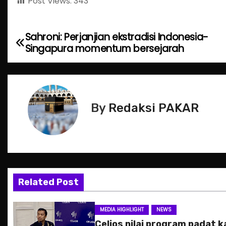
Post Views:
343
Sahroni: Perjanjian ekstradisi Indonesia-
P
Singapura momentum bersejarah
o
s
t
By
Redaksi PAKAR
n
a
v
Related Post
i
g
MEDIA HIGHLIGHT
NEWS
Celios nilai program padat k