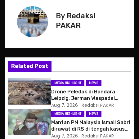
s
t
By
Redaksi
n
PAKAR
a
v
i
Related Post
g
MEDIA HIGHLIGHT
NEWS
a
Drone Peledak di Bandara
Leipzig, Jerman Waspadai
t
Serangan Hibrida Rusia
Aug 7, 2026
Redaksi PAKAR
MEDIA HIGHLIGHT
NEWS
i
Mantan PM Malaysia Ismail Sabri
o
dirawat di RS di tengah kasus
hukum
Aug 7, 2026
Redaksi PAKAR