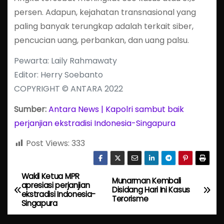
persen. Adapun, kejahatan transnasional yang
paling banyak terungkap adalah terkait siber,
pencucian uang, perbankan, dan uang palsu.
Pewarta: Laily Rahmawaty
Editor: Herry Soebanto
COPYRIGHT © ANTARA 2022
Sumber:
Antara News | Kapolri sambut baik
perjanjian ekstradisi Indonesia-Singapura
Post Views:
333
Wakil Ketua MPR
P
Munarman Kembali
apresiasi perjanjian
Disidang Hari Ini Kasus
ekstradisi Indonesia-
o
Terorisme
Singapura